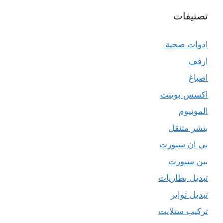
تصنيفات
ادوات صحية
ارفف
اصباغ
اكسس بوينت
المونيوم
بنشر متنقل
بي ان سبورت
بين سبورت
تبديل بطاريات
تبديل تواير
تركيب ستلايت