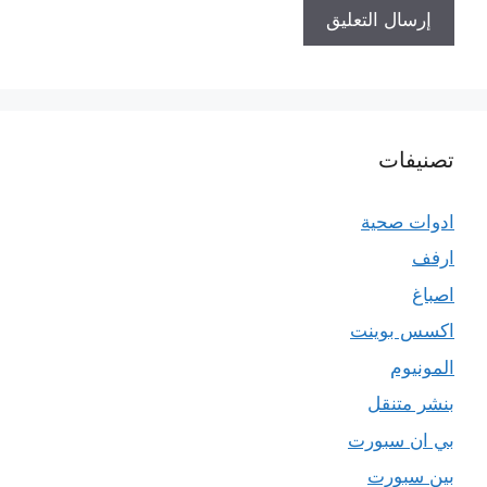
تصنيفات
ادوات صحية
ارفف
اصباغ
اكسس بوينت
المونيوم
بنشر متنقل
بي ان سبورت
بين سبورت