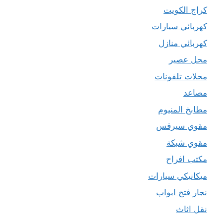
كراج الكويت
كهربائي سيارات
كهربائي منازل
محل عصير
محلات تلفونات
مصاعد
مطابخ المنيوم
مقوي سيرفس
مقوي شبكة
مكتب افراح
ميكانيكي سيارات
نجار فتح ابواب
نقل اثاث