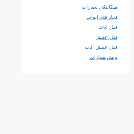
ميكانيكي سيارات
نجار فتح ابواب
نقل اثاث
نقل عفش
نقل عفش اثاث
ونش سيارات