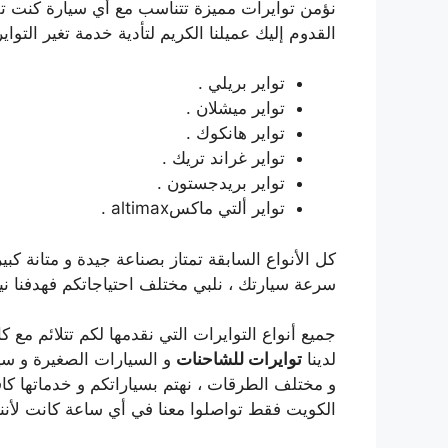
نؤمن توايرات مميزة تتناسب مع أي سيارة كنت تقتن
القدوم إليك عميلنا الكريم لتأدية خدمة تغير التوا
تواير بريلي .
تواير ميشلان .
تواير هانكوك .
تواير غراند تريك .
تواير بريدجستون .
تواير ألتي ماكسaltimax .
كل الأنواع السابقة تمتاز بصناعة جيدة و متانة ك
سرعة سيارتك ، نلبي مختلف احتياجاتكم فهدفنا نيل
جميع أنواع التوايرات التي نقدمها لكم تتلائم مع
لدينا
توايرات للشاحنات
و السيارات الصغيرة و سي
و مختلف الطرقات ، نهتم بسياراتكم و خدماتها كاف
الكويت فقط تواصلوا معنا في أي ساعة كانت لأننا متواجدون