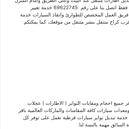
ديل اطارات متنقل عند البيت وعلى الطريق وامام المنزل
لا مشاكل بعد اليوم ولا تتععب نفسك كثير بالبحث فقط اتصل بنا على رقم 69622745 خدمة تغيير
فريق العمل المخصص للطوارئ وانقاذ السيارات خدمة
رب كراج متنقل بنشر متنقل من موقعك، كما يمكنكم
وفر جميع احجام ومقايات التواير ( الاطارات ) عجلات
عدات سيارات كافة المقاسات والماركات العالمية باقر
ز خدمة تبديل تواير سيارات قرطبة نعمل على توفر كل
 السائق مهمة بالنسة لنا.