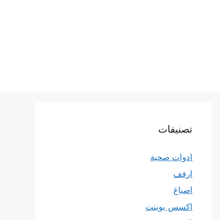
تصنيفات
ادوات صحية
ارفف
اصباغ
اكسس بوينت