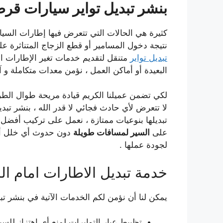
بنشر تبديل تواير سيارات قرط
كثيرة هي الحالات التي تتعرض فيها إطارات السي
نتيجة دخول المسامير أو قطع الزجاج المتناثرة
تبديل تواير
متنقل لتقديم خدمات تغير الإطارات ال
البعيدة أو أماكن العمل ، نؤمن معدات متكاملة و آ
لكي تضمن عميلنا الكريم قيادة مريحة طوال الط
لا تتعرض لأي حادث فجائي لا قدر الله ، بنشر تبدي
تبديلها بنوعيات ممتازة ، نعمل على تركيب أفضل التو
على
السير لمسافات طويلة
دون حدوث أي خلل أو 
لجودة عملها .
خدمة تبديل الاطارات امام ال
يمكن لنا أن نؤمن لكم الخدمات الآتية في بنشر تبد
تظبيط عيار التوايرات لمنع أي اهتزاز للسيا