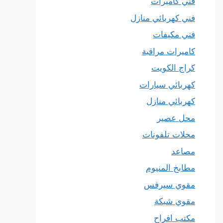
فني كاميرات
فني كهربائي منازل
فني مكيفات
كاميرات مراقبة
كراج الكويت
كهربائي سيارات
كهربائي منازل
محل عصير
محلات تلفونات
مصاعد
مطابخ المنيوم
مقوي سيرفس
مقوي شبكة
مكتب افراح