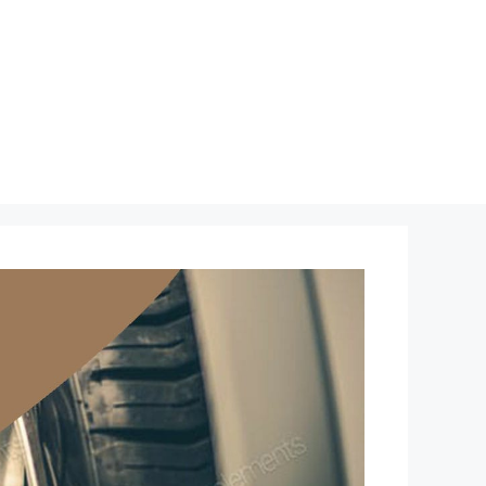
نتقل
لى
لمحتوى