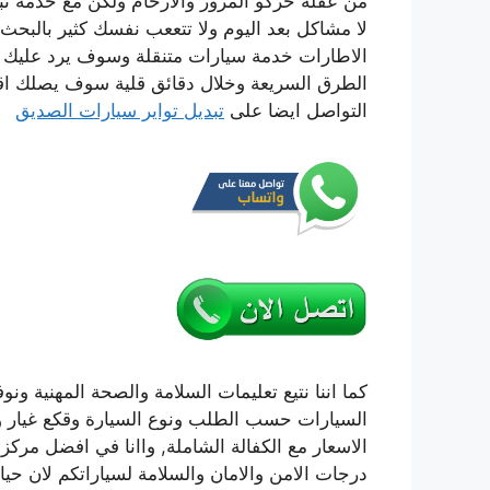
من عقلة حركو المرور والازحام ولكن مع خدمة تب
الاطارات خدمة سيارات متنقلة وسوف يرد عليك 
الطرق السريعة وخلال دقائق قلية سوف يصلك اق
التواصل ايضا على
تبديل تواير سيارات الصديق
كما اننا نتيع تعليمات السلامة والصحة المهنية ون
السيارات حسب الطلب ونوع السيارة وقكع غيار وم
الاسعار مع الكفالة الشاملة, واانا في افضل مرك
درجات الامن والامان والسلامة لسياراتكم لان حياة