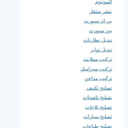
المونيوم
بنشر متنقل
بي ان سبورت
بين سبورت
تبديل بطاريات
تبديل تواير
تركيب ستلايت
تركيب سيراميك
تركيب مداخن
تصليح تكييف
تصليح تلفونات
تصليح ثلاجات
تصليح سيارات
تصليح طباخات