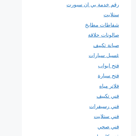
رقم خدمة بي ان سبورت
ستلايت
شفاطات مطابخ
صالونات حلاقة
صيانة تكييف
غسيل سيارات
فتح ابواب
فتح سيارة
فلاتر مياه
فني تكييف
فني رسيفرات
فني ستلايت
فني صحي