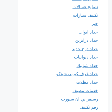
تصليح غسالات
تكييف سيارات
حبر
حداد ابواب
حداد درابزين
حداد درج حديد
حداد ديوانيات
حداد شبابيك
حداد غرف كيربي شينكو
حداد مظلات
خدمات تنظيف
رسيفر بي ان سبورت
رقم تكييف