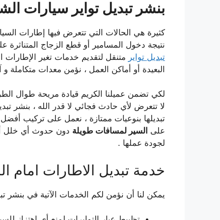
بنشر تبديل تواير سيارات ال
كثيرة هي الحالات التي تتعرض فيها إطارات السي
نتيجة دخول المسامير أو قطع الزجاج المتناثرة
تبديل تواير
متنقل لتقديم خدمات تغير الإطارات ال
البعيدة أو أماكن العمل ، نؤمن معدات متكاملة و آ
لكي تضمن عميلنا الكريم قيادة مريحة طوال الط
لا تتعرض لأي حادث فجائي لا قدر الله ، بنشر تبدي
تبديلها بنوعيات ممتازة ، نعمل على تركيب أفضل التو
على
السير لمسافات طويلة
دون حدوث أي خلل أو 
لجودة عملها .
خدمة تبديل الاطارات امام ال
يمكن لنا أن نؤمن لكم الخدمات الآتية في بنشر تبد
تظبيط عيار التوايرات لمنع أي اهتزاز للسيا