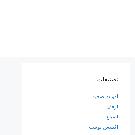
تصنيفات
ادوات صحية
ارفف
اصباغ
اكسس بوينت