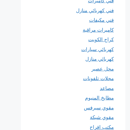
فني كاميرات
فني كهربائي منازل
فني مكيفات
كاميرات مراقبة
كراج الكويت
كهربائي سيارات
كهربائي منازل
محل عصير
محلات تلفونات
مصاعد
مطابخ المنيوم
مقوي سيرفس
مقوي شبكة
مكتب افراح