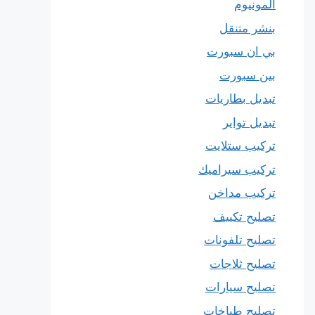
المونيوم
بنشر متنقل
بي ان سبورت
بين سبورت
تبديل بطاريات
تبديل تواير
تركيب ستلايت
تركيب سيراميك
تركيب مداخن
تصليح تكييف
تصليح تلفونات
تصليح ثلاجات
تصليح سيارات
تصليح طباخات