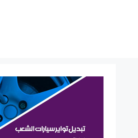
نتقل
لى
لمحتوى