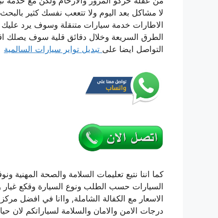
من عقلة حركو المرور والازحام ولكن مع خدمة تب
الاطارات خدمة سيارات متنقلة وسوف يرد عليك 
الطرق السريعة وخلال دقائق قلية سوف يصلك اق
التواصل ايضا على
تبديل تواير سيارات السالمية
كما اننا نتيع تعليمات السلامة والصحة المهنية ون
السيارات حسب الطلب ونوع السيارة وقكع غيار وم
الاسعار مع الكفالة الشاملة, واانا في افضل مرك
درجات الامن والامان والسلامة لسياراتكم لان حياة