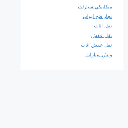
ميكانيكي سيارات
نجار فتح ابواب
نقل اثاث
نقل عفش
نقل عفش اثاث
ونش سيارات