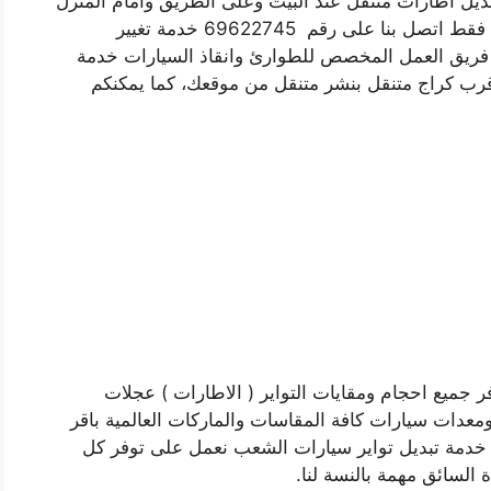
ديل اطارات متنقل عند البيت وعلى الطريق وامام المنزل
لا مشاكل بعد اليوم ولا تتععب نفسك كثير بالبحث فقط اتصل بنا على رقم 69622745 خدمة تغيير
فريق العمل المخصص للطوارئ وانقاذ السيارات خدمة
رب كراج متنقل بنشر متنقل من موقعك، كما يمكنكم
وفر جميع احجام ومقايات التواير ( الاطارات ) عجلات
عدات سيارات كافة المقاسات والماركات العالمية باقر
ز خدمة تبديل تواير سيارات الشعب نعمل على توفر كل
 السائق مهمة بالنسة لنا.