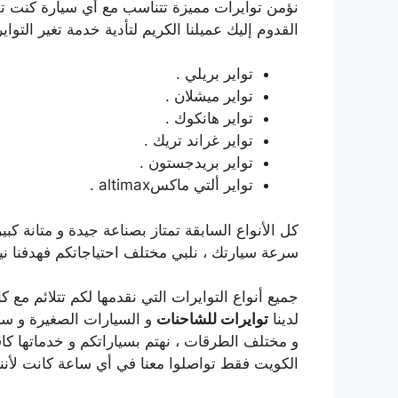
نؤمن توايرات مميزة تتناسب مع أي سيارة كنت تقتن
القدوم إليك عميلنا الكريم لتأدية خدمة تغير التوا
تواير بريلي .
تواير ميشلان .
تواير هانكوك .
تواير غراند تريك .
تواير بريدجستون .
تواير ألتي ماكسaltimax .
كل الأنواع السابقة تمتاز بصناعة جيدة و متانة ك
سرعة سيارتك ، نلبي مختلف احتياجاتكم فهدفنا نيل
جميع أنواع التوايرات التي نقدمها لكم تتلائم مع
لدينا
توايرات للشاحنات
و السيارات الصغيرة و سي
و مختلف الطرقات ، نهتم بسياراتكم و خدماتها كاف
الكويت فقط تواصلوا معنا في أي ساعة كانت لأننا متواجدون