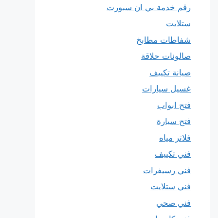
رقم خدمة بي ان سبورت
ستلايت
شفاطات مطابخ
صالونات حلاقة
صيانة تكييف
غسيل سيارات
فتح ابواب
فتح سيارة
فلاتر مياه
فني تكييف
فني رسيفرات
فني ستلايت
فني صحي