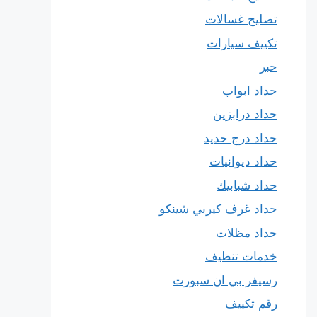
تصليح غسالات
تكييف سيارات
حبر
حداد ابواب
حداد درابزين
حداد درج حديد
حداد ديوانيات
حداد شبابيك
حداد غرف كيربي شينكو
حداد مظلات
خدمات تنظيف
رسيفر بي ان سبورت
رقم تكييف