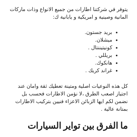
يتوفر في شركتنا اطارات من جميع الانواع وذات ماركات
المانية وصينية و امريكية و يابانية ك:
بريد جستون.
ميشلان.
كونيتيننتال .
بريللي .
هانكوك.
غراند كريك .
كل هذه النوعيات اصلية ومتينة تعطيك ثقة وامان عند
اجتياز اصعب الطرق ،لا نؤمن الاطارات فحسب بل
نضمن لكم ايها الزبائن الاعزاء فنيين بتركيب الاطارات
بمتانة عالية .
ما الفرق بين تواير السيارات