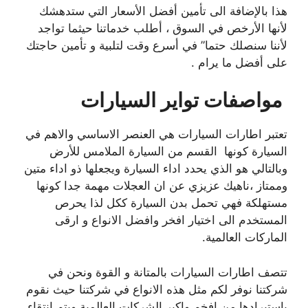
هذا بالإضافة الى تأمين أفضل الأسعار التي ستدهشك
لأنها الأرخص في السوق ، أطلب خدماتنا حيثما تواجد
لأننا سنصلك حتما” في أسرع وقت لتلبية و تأمين حاجتك
على أفضل ما يرام .
مواصفات تواير السيارات
تعتبر اطارات السيارات هي العنصر الاساسي والاهم في
السيارة كونها القسم من السيارة الملامس للأرض
وبالتالي هو الذي يحدد اداء السيارة ويجعلها ذو اداء متين
وممتاز ،ناهيك عزيزي عن ان العجلات مهمة جدا كونها
مستهلكة فهي تحمل بدن السيارة ككل لذا يحرص
المستخدم الى اختيار افخر وافضل الانواع و ارقى
الماركات العالمية.
تتصف اطارات السيارات بالمتانة و القوة ونحن في
شركتنا نوفر لكم مثل هذه الانواع في شركتنا حيث نقوم
باستيرادها من افخم واكبر الشركات العالمية ويتم انتقاء