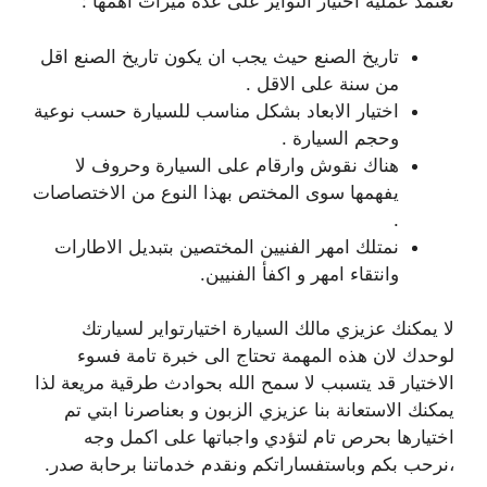
تعتمد عملية اختيار التواير على عدة ميزات اهمها :
تاريخ الصنع حيث يجب ان يكون تاريخ الصنع اقل
من سنة على الاقل .
اختيار الابعاد بشكل مناسب للسيارة حسب نوعية
وحجم السيارة .
هناك نقوش وارقام على السيارة وحروف لا
يفهمها سوى المختص بهذا النوع من الاختصاصات
.
نمتلك امهر الفنيين المختصين بتبديل الاطارات
وانتقاء امهر و اكفأ الفنيين.
لا يمكنك عزيزي مالك السيارة اختيارتواير لسيارتك
لوحدك لان هذه المهمة تحتاج الى خبرة تامة فسوء
الاختيار قد يتسبب لا سمح الله بحوادث طرقية مريعة لذا
يمكنك الاستعانة بنا عزيزي الزبون و بعناصرنا ابتي تم
اختيارها بحرص تام لتؤدي واجباتها على اكمل وجه
،نرحب بكم وباستفساراتكم ونقدم خدماتنا برحابة صدر.