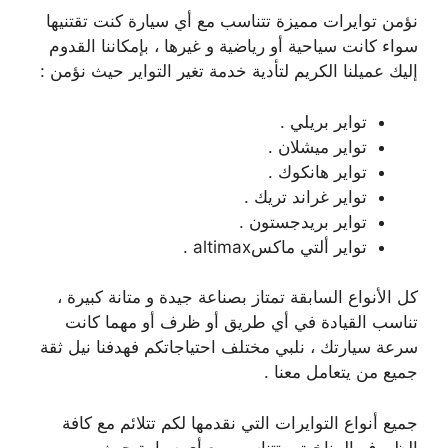
نؤمن توايرات مميزة تتناسب مع أي سيارة كنت تقتنيها
سواء كانت سياحية أو رياضية و غيرها ، بإمكاننا القدوم
إليك عميلنا الكريم لتأدية خدمة تغير التواير حيث نؤمن :
تواير بريلي .
تواير ميشلان .
تواير هانكوك .
تواير غراند تريك .
تواير بريدجستون .
تواير ألتي ماكسaltimax .
كل الأنواع السابقة تمتاز بصناعة جيدة و متانة كبيرة ،
تناسب القيادة في أي طريق أو ظرف أو مهما كانت
سرعة سيارتك ، نلبي مختلف احتياجاتكم فهدفنا نيل ثقة
جميع من يتعامل معنا .
جميع أنواع التوايرات التي نقدمها لكم تتلائم مع كافة
الظروف المناخية و تتناسب مع أي سيارة حيث