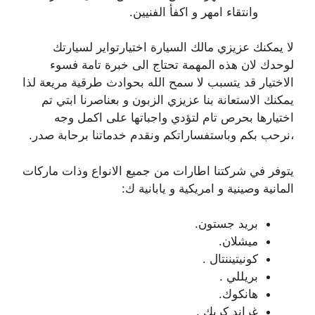
وانتقاء امهر و اكفأ الفنيين.
لا يمكنك عزيزي مالك السيارة اختيارتواير لسيارتك
لوحدك لان هذه المهمة تحتاج الى خبرة تامة فسوء
الاختيار قد يتسبب لا سمح الله بحوادث طرقية مريعة لذا
يمكنك الاستعانة بنا عزيزي الزبون و بعناصرنا ابتي تم
اختيارها بحرص تام لتؤدي واجباتها على اكمل وجه
،نرحب بكم وباستفساراتكم ونقدم خدماتنا برحابة صدر.
يتوفر في شركتنا اطارات من جميع الانواع وذات ماركات
المانية وصينية و امريكية و يابانية ك:
بريد جستون.
ميشلان.
كونيتيننتال .
بريللي .
هانكوك.
غراند كريك .