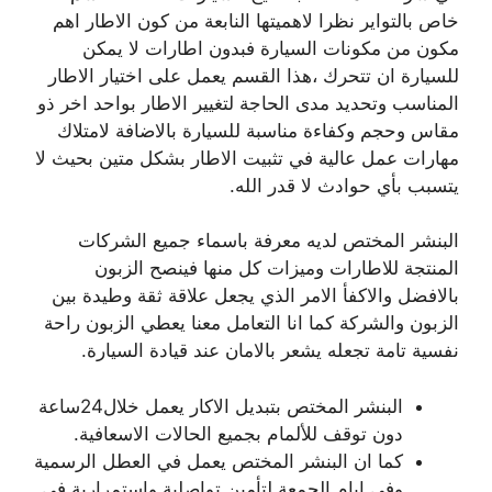
خاص بالتواير نظرا لاهميتها النابعة من كون الاطار اهم
مكون من مكونات السيارة فبدون اطارات لا يمكن
للسيارة ان تتحرك ،هذا القسم يعمل على اختيار الاطار
المناسب وتحديد مدى الحاجة لتغيير الاطار بواحد اخر ذو
مقاس وحجم وكفاءة مناسبة للسيارة بالاضافة لامتلاك
مهارات عمل عالية في تثبيت الاطار بشكل متين بحيث لا
يتسبب بأي حوادث لا قدر الله.
البنشر المختص لديه معرفة باسماء جميع الشركات
المنتجة للاطارات وميزات كل منها فينصح الزبون
بالافضل والاكفأ الامر الذي يجعل علاقة ثقة وطيدة بين
الزبون والشركة كما انا التعامل معنا يعطي الزبون راحة
نفسية تامة تجعله يشعر بالامان عند قيادة السيارة.
البنشر المختص بتبديل الاكار يعمل خلال24ساعة
دون توقف للألمام بجميع الحالات الاسعافية.
كما ان البنشر المختص يعمل في العطل الرسمية
وفي ايام الجمعة لتأمين تواصلية واستمرارية في