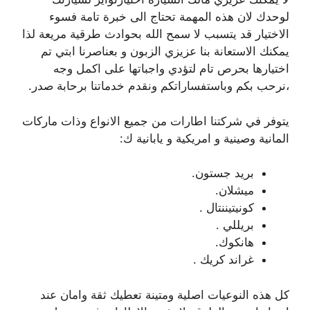
لوحدك لان هذه المهمة تحتاج الى خبرة تامة فسوء
الاختيار قد يتسبب لا سمح الله بحوادث طرقية مريعة لذا
يمكنك الاستعانة بنا عزيزي الزبون و بعناصرنا ابتي تم
اختيارها بحرص تام لتؤدي واجباتها على اكمل وجه
،نرحب بكم وباستفساراتكم ونقدم خدماتنا برحابة صدر.
يتوفر في شركتنا اطارات من جميع الانواع وذات ماركات
المانية وصينية و امريكية و يابانية ك:
بريد جستون.
ميشلان.
كونيتيننتال .
بريللي .
هانكوك.
غراند كريك .
كل هذه النوعيات اصلية ومتينة تعطيك ثقة وامان عند