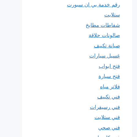
رقم خدمة بي ان سبورت
ستلايت
شفاطات مطابخ
صالونات حلاقة
صيانة تكييف
غسيل سيارات
فتح ابواب
فتح سيارة
فلاتر مياه
فني تكييف
فني رسيفرات
فني ستلايت
فني صحي