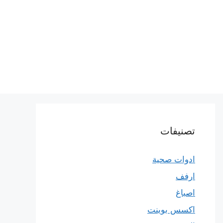
تصنيفات
ادوات صحية
ارفف
اصباغ
اكسس بوينت