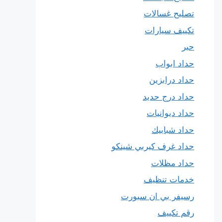
تصليح غسالات
تكييف سيارات
حبر
حداد ابواب
حداد درابزين
حداد درج حديد
حداد ديوانيات
حداد شبابيك
حداد غرف كيربي شينكو
حداد مظلات
خدمات تنظيف
رسيفر بي ان سبورت
رقم تكييف