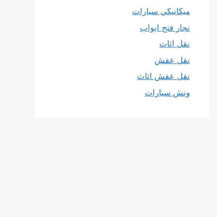
ميكانيكي سيارات
نجار فتح ابواب
نقل اثاث
نقل عفش
نقل عفش اثاث
ونش سيارات