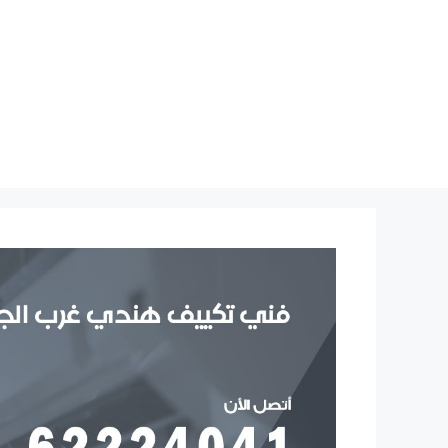
نتقل
لى
لمحتوى