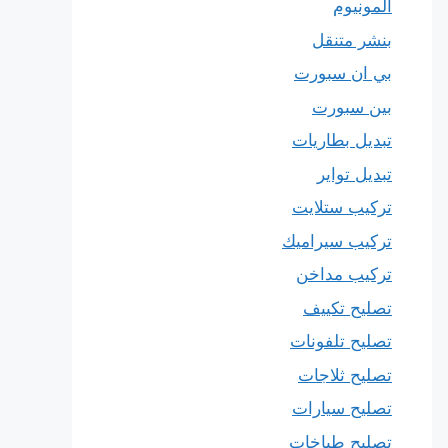
المونيوم
بنشر متنقل
بي ان سبورت
بين سبورت
تبديل بطاريات
تبديل تواير
تركيب ستلايت
تركيب سيراميك
تركيب مداخن
تصليح تكييف
تصليح تلفونات
تصليح ثلاجات
تصليح سيارات
تصليح طباخات