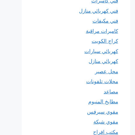
فني كاميرات
فني كهربائي منازل
فني مكيفات
كاميرات مراقبة
كراج الكويت
كهربائي سيارات
كهربائي منازل
محل عصير
محلات تلفونات
مصاعد
مطابخ المنيوم
مقوي سيرفس
مقوي شبكة
مكتب افراح