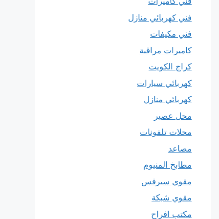
فني كاميرات
فني كهربائي منازل
فني مكيفات
كاميرات مراقبة
كراج الكويت
كهربائي سيارات
كهربائي منازل
محل عصير
محلات تلفونات
مصاعد
مطابخ المنيوم
مقوي سيرفس
مقوي شبكة
مكتب افراح