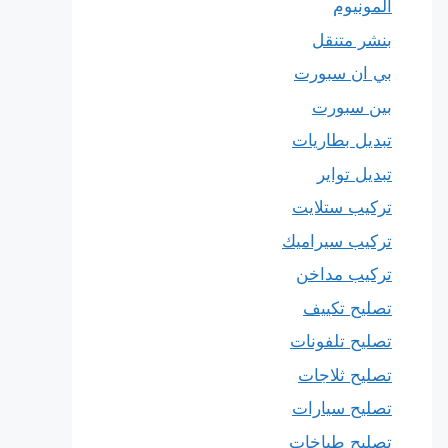
المونيوم
بنشر متنقل
بي ان سبورت
بين سبورت
تبديل بطاريات
تبديل تواير
تركيب ستلايت
تركيب سيراميك
تركيب مداخن
تصليح تكييف
تصليح تلفونات
تصليح ثلاجات
تصليح سيارات
تصليح طباخات