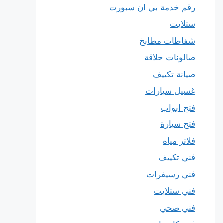
رقم خدمة بي ان سبورت
ستلايت
شفاطات مطابخ
صالونات حلاقة
صيانة تكييف
غسيل سيارات
فتح ابواب
فتح سيارة
فلاتر مياه
فني تكييف
فني رسيفرات
فني ستلايت
فني صحي