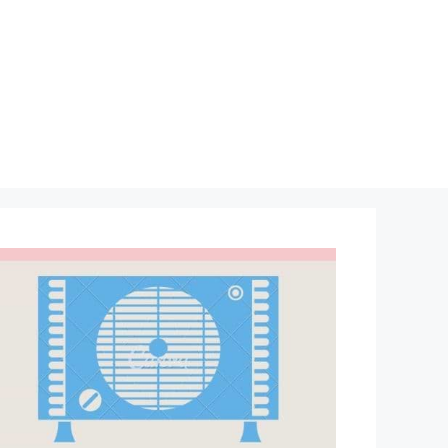
نتقل
لى
لمحتوى