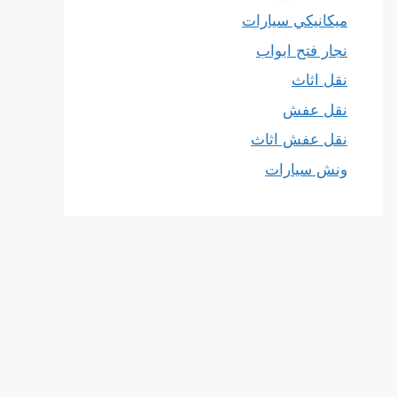
ميكانيكي سيارات
نجار فتح ابواب
نقل اثاث
نقل عفش
نقل عفش اثاث
ونش سيارات