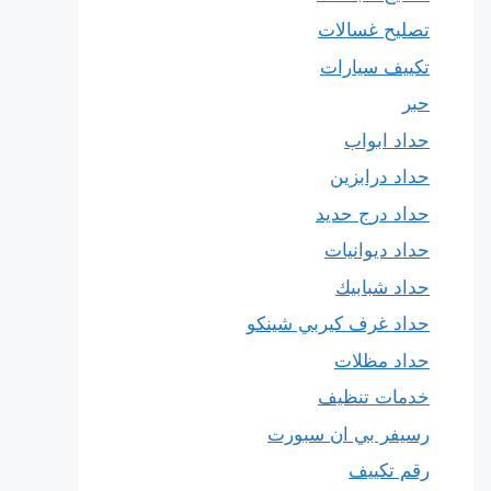
تصليح غسالات
تكييف سيارات
حبر
حداد ابواب
حداد درابزين
حداد درج حديد
حداد ديوانيات
حداد شبابيك
حداد غرف كيربي شينكو
حداد مظلات
خدمات تنظيف
رسيفر بي ان سبورت
رقم تكييف