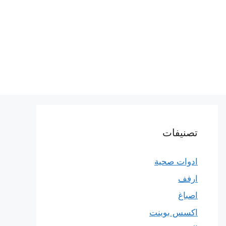
تصنيفات
ادوات صحية
ارفف
اصباغ
اكسس بوينت