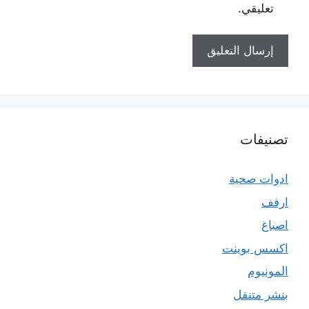
تعليقي.
تصنيفات
ادوات صحية
ارفف
اصباغ
اكسس بوينت
المونيوم
بنشر متنقل