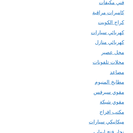
فني مكيفات
كاميرات مراقبة
كراج الكويت
كهربائي سيارات
كهربائي منازل
محل عصير
محلات تلفونات
مصاعد
مطابخ المنيوم
مقوي سيرفس
مقوي شبكة
مكتب افراح
ميكانيكي سيارات
نجار فتح ابواب