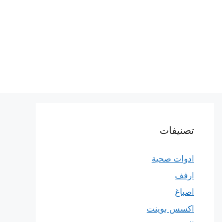
تصنيفات
ادوات صحية
ارفف
اصباغ
اكسس بوينت