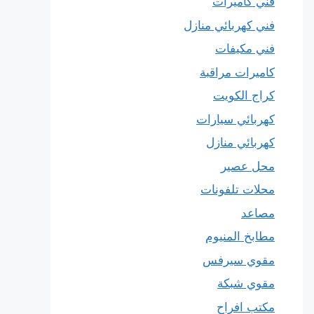
فني كاميرات
فني كهربائي منازل
فني مكيفات
كاميرات مراقبة
كراج الكويت
كهربائي سيارات
كهربائي منازل
محل عصير
محلات تلفونات
مصاعد
مطابخ المنيوم
مقوي سيرفس
مقوي شبكة
مكتب افراح