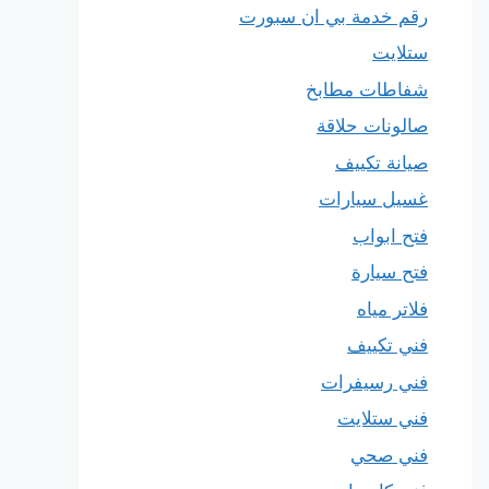
رقم خدمة بي ان سبورت
ستلايت
شفاطات مطابخ
صالونات حلاقة
صيانة تكييف
غسيل سيارات
فتح ابواب
فتح سيارة
فلاتر مياه
فني تكييف
فني رسيفرات
فني ستلايت
فني صحي