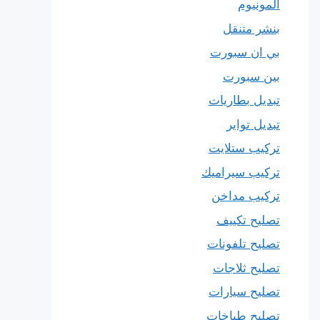
المونيوم
بنشر متنقل
بي ان سبورت
بين سبورت
تبديل بطاريات
تبديل تواير
تركيب ستلايت
تركيب سيراميك
تركيب مداخن
تصليح تكييف
تصليح تلفونات
تصليح ثلاجات
تصليح سيارات
تصليح طباخات