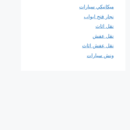
ميكانيكي سيارات
نجار فتح ابواب
نقل اثاث
نقل عفش
نقل عفش اثاث
ونش سيارات