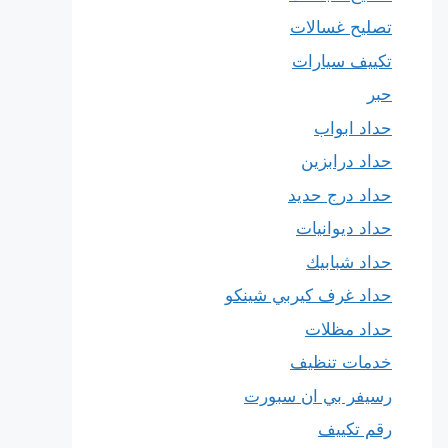
تصليح غسالات
تكييف سيارات
حبر
حداد ابواب
حداد درابزين
حداد درج حديد
حداد ديوانيات
حداد شبابيك
حداد غرف كيربي شينكو
حداد مظلات
خدمات تنظيف
رسيفر بي ان سبورت
رقم تكييف