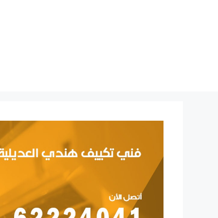
نتقل
لى
لمحتوى