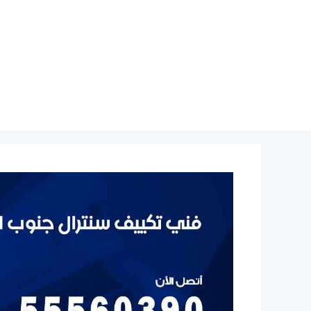
نتقل
لى
لمحتوى