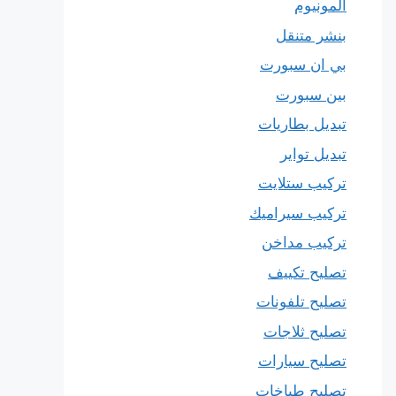
المونيوم
بنشر متنقل
بي ان سبورت
بين سبورت
تبديل بطاريات
تبديل تواير
تركيب ستلايت
تركيب سيراميك
تركيب مداخن
تصليح تكييف
تصليح تلفونات
تصليح ثلاجات
تصليح سيارات
تصليح طباخات