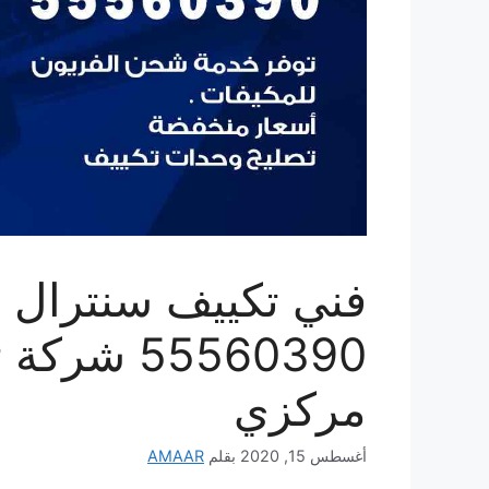
فني تكييف سنترال 
55560390 
مركزي
أغسطس 15, 2020
بقلم
AMAAR