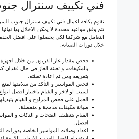
فني تكييف سنترال جنو
نقوم بكافة اعمال فني تكييف سنترال جنوب السرة 
تتم وفق مواعيد محددة لا يمكن الاخلال بها نهائيا 
التعامل مع شركتنا لكي يحصلوا على افضل الخدما
خلال دورات الصيانة:
فحص مقدار غاز الفريون من خلال اجهزة مع
بالمكيفات، و تعبئة الغاز في حال فقدان ك
بتفريغه ومن ثم اعادة تعبئته.
فحص المواسير و التأكد من سلامتها لمنع تسر
لسبب او لاخر و القيام باختيار افضل انواع
العمل على فحص المراوح و القيام بتبديلها
صيانة مكيفات مدمجة و منفصلة.
القيام بتنظيف الفتحات و الدكات و المو
افضل.
اعداد وصلات المواسير الخاصة بدورات التب
استخدام افضل العدد و الادوات اللازمة لت