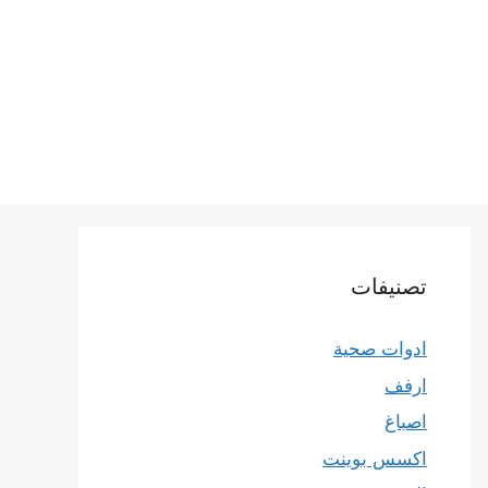
تصنيفات
ادوات صحية
ارفف
اصباغ
اكسس بوينت