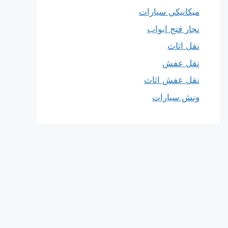
ميكانيكي سيارات
نجار فتح ابواب
نقل اثاث
نقل عفش
نقل عفش اثاث
ونش سيارات