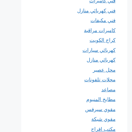
فني كاميرات
فني كهربائي منازل
فني مكيفات
كاميرات مراقبة
كراج الكويت
كهربائي سيارات
كهربائي منازل
محل عصير
محلات تلفونات
مصاعد
مطابخ المنيوم
مقوي سيرفس
مقوي شبكة
مكتب افراح