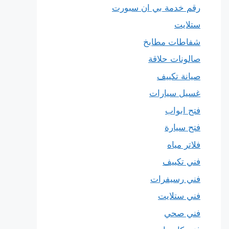
رقم خدمة بي ان سبورت
ستلايت
شفاطات مطابخ
صالونات حلاقة
صيانة تكييف
غسيل سيارات
فتح ابواب
فتح سيارة
فلاتر مياه
فني تكييف
فني رسيفرات
فني ستلايت
فني صحي