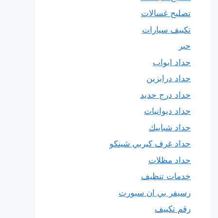
تصليح غسالات
تكييف سيارات
حبر
حداد ابواب
حداد درابزين
حداد درج حديد
حداد ديوانيات
حداد شبابيك
حداد غرف كيربي شينكو
حداد مظلات
خدمات تنظيف
رسيفر بي ان سبورت
رقم تكييف