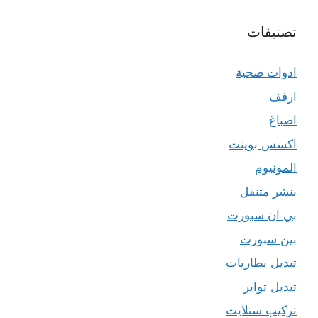
تصنيفات
ادوات صحية
ارفف
اصباغ
اكسس بوينت
المونيوم
بنشر متنقل
بي ان سبورت
بين سبورت
تبديل بطاريات
تبديل تواير
تركيب ستلايت