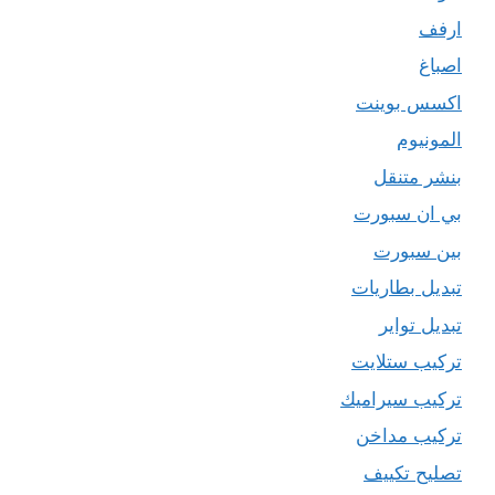
ارفف
اصباغ
اكسس بوينت
المونيوم
بنشر متنقل
بي ان سبورت
بين سبورت
تبديل بطاريات
تبديل تواير
تركيب ستلايت
تركيب سيراميك
تركيب مداخن
تصليح تكييف