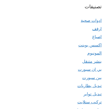
تصنيفات
ادوات صحية
ارفف
اصباغ
اكسس بوينت
المونيوم
بنشر متنقل
بي ان سبورت
بين سبورت
تبديل بطاريات
تبديل تواير
تركيب ستلايت