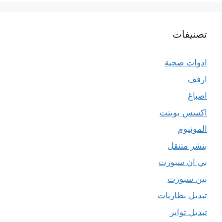
تصنيفات
ادوات صحية
ارفف
اصباغ
اكسس بوينت
المونيوم
بنشر متنقل
بي ان سبورت
بين سبورت
تبديل بطاريات
تبديل تواير