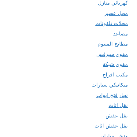
كهربائي منازل
محل عصير
محلات تلفونات
مصاعد
مطابخ المنيوم
مقوي سيرفس
مقوي شبكة
مكتب افراح
ميكانيكي سيارات
نجار فتح ابواب
نقل اثاث
نقل عفش
نقل عفش اثاث
ونش سيارات