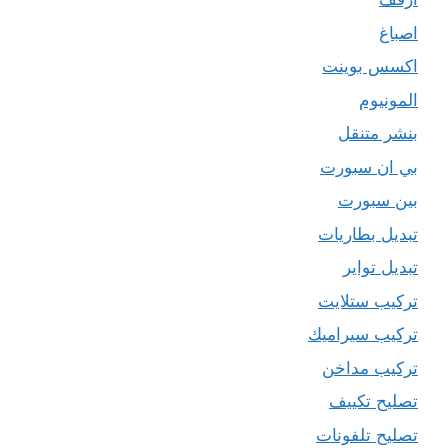
اصباغ
اكسس بوينت
المونيوم
بنشر متنقل
بي ان سبورت
بين سبورت
تبديل بطاريات
تبديل تواير
تركيب ستلايت
تركيب سيراميك
تركيب مداخن
تصليح تكييف
تصليح تلفونات