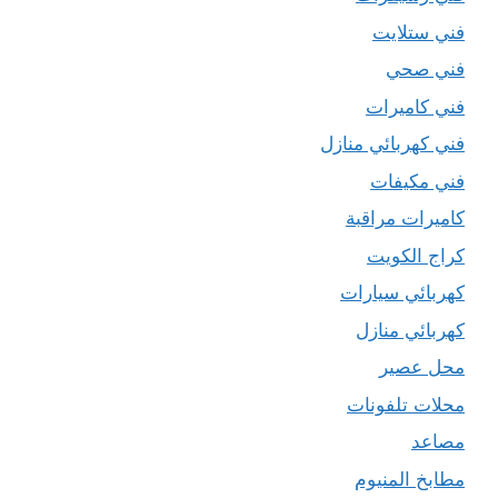
فني ستلايت
فني صحي
فني كاميرات
فني كهربائي منازل
فني مكيفات
كاميرات مراقبة
كراج الكويت
كهربائي سيارات
كهربائي منازل
محل عصير
محلات تلفونات
مصاعد
مطابخ المنيوم