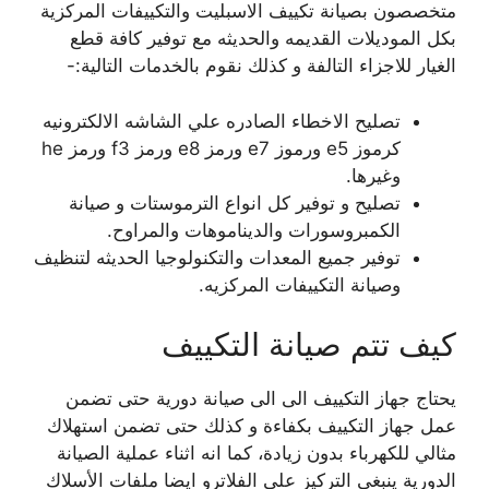
متخصصون بصيانة تكييف الاسبليت والتكييفات المركزية
بكل الموديلات القديمه والحديثه مع توفير كافة قطع
الغيار للاجزاء التالفة و كذلك نقوم بالخدمات التالية:-
تصليح الاخطاء الصادره علي الشاشه الالكترونيه
كرموز e5 ورموز e7 ورمز e8 ورمز f3 ورمز he
وغيرها.
تصليح و توفير كل انواع الترموستات و صيانة
الكمبروسورات والديناموهات والمراوح.
توفير جميع المعدات والتكنولوجيا الحديثه لتنظيف
وصيانة التكييفات المركزيه.
كيف تتم صيانة التكييف
يحتاج جهاز التكييف الى الى صيانة دورية حتى تضمن
عمل جهاز التكييف بكفاءة و كذلك حتى تضمن استهلاك
مثالي للكهرباء بدون زيادة، كما انه اثناء عملية الصيانة
الدورية ينبغي التركيز على الفلاترو ايضا ملفات الأسلاك