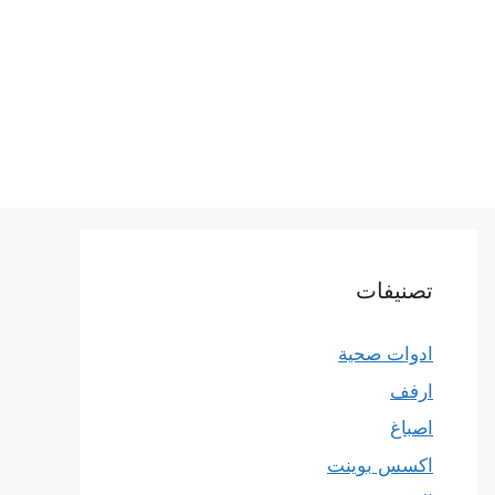
تصنيفات
ادوات صحية
ارفف
اصباغ
اكسس بوينت