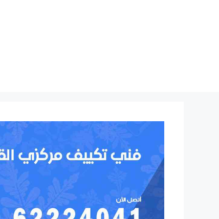
نتقل
لى
لمحتوى