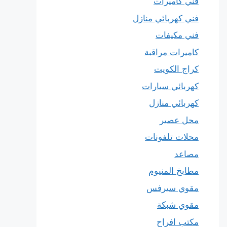
فني كاميرات
فني كهربائي منازل
فني مكيفات
كاميرات مراقبة
كراج الكويت
كهربائي سيارات
كهربائي منازل
محل عصير
محلات تلفونات
مصاعد
مطابخ المنيوم
مقوي سيرفس
مقوي شبكة
مكتب افراح