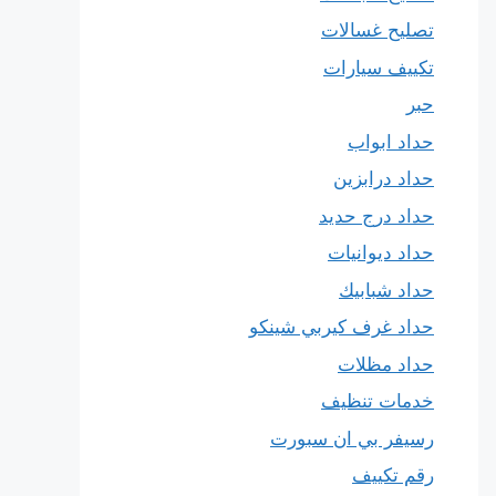
تصليح غسالات
تكييف سيارات
حبر
حداد ابواب
حداد درابزين
حداد درج حديد
حداد ديوانيات
حداد شبابيك
حداد غرف كيربي شينكو
حداد مظلات
خدمات تنظيف
رسيفر بي ان سبورت
رقم تكييف