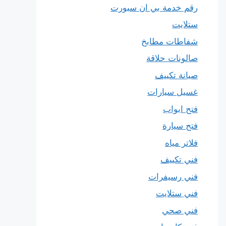
رقم خدمة بي ان سبورت
ستلايت
شفاطات مطابخ
صالونات حلاقة
صيانة تكييف
غسيل سيارات
فتح ابواب
فتح سيارة
فلاتر مياه
فني تكييف
فني رسيفرات
فني ستلايت
فني صحي