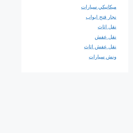
ميكانيكي سيارات
نجار فتح ابواب
نقل اثاث
نقل عفش
نقل عفش اثاث
ونش سيارات