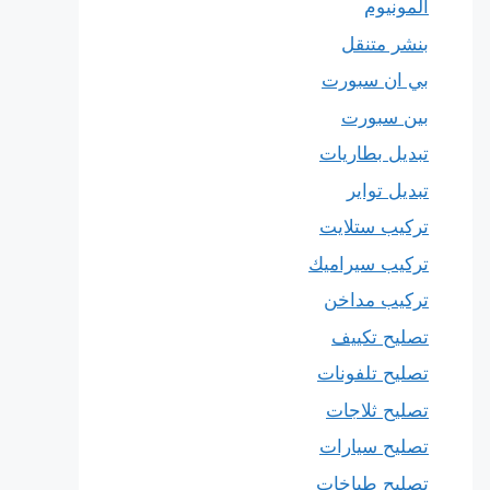
المونيوم
بنشر متنقل
بي ان سبورت
بين سبورت
تبديل بطاريات
تبديل تواير
تركيب ستلايت
تركيب سيراميك
تركيب مداخن
تصليح تكييف
تصليح تلفونات
تصليح ثلاجات
تصليح سيارات
تصليح طباخات