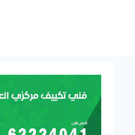
نتقل
لى
لمحتوى