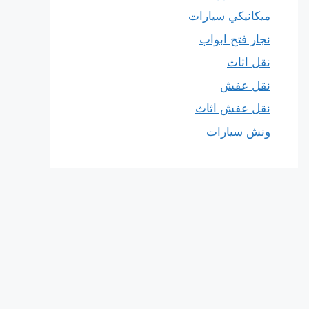
ميكانيكي سيارات
نجار فتح ابواب
نقل اثاث
نقل عفش
نقل عفش اثاث
ونش سيارات