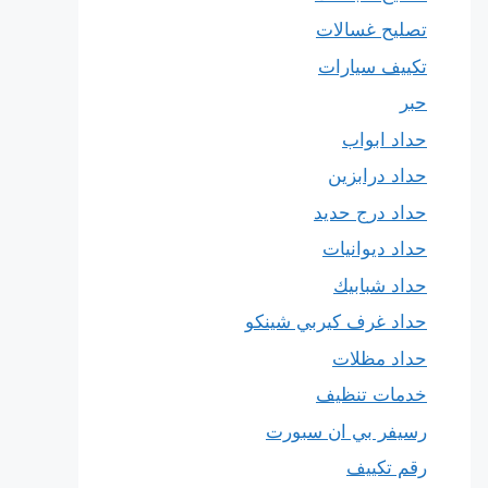
تصليح غسالات
تكييف سيارات
حبر
حداد ابواب
حداد درابزين
حداد درج حديد
حداد ديوانيات
حداد شبابيك
حداد غرف كيربي شينكو
حداد مظلات
خدمات تنظيف
رسيفر بي ان سبورت
رقم تكييف