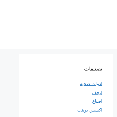
تصنيفات
ادوات صحية
ارفف
اصباغ
اكسس بوينت