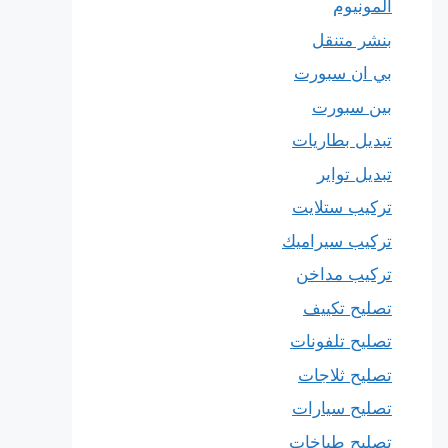
المونيوم
بنشر متنقل
بي ان سبورت
بين سبورت
تبديل بطاريات
تبديل تواير
تركيب ستلايت
تركيب سيراميك
تركيب مداخن
تصليح تكييف
تصليح تلفونات
تصليح ثلاجات
تصليح سيارات
تصليح طباخات