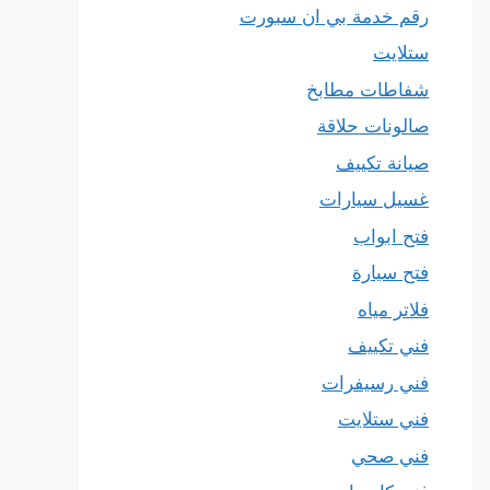
رقم خدمة بي ان سبورت
ستلايت
شفاطات مطابخ
صالونات حلاقة
صيانة تكييف
غسيل سيارات
فتح ابواب
فتح سيارة
فلاتر مياه
فني تكييف
فني رسيفرات
فني ستلايت
فني صحي