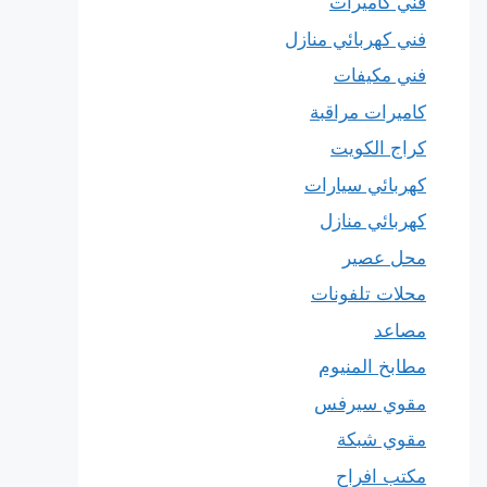
فني كاميرات
فني كهربائي منازل
فني مكيفات
كاميرات مراقبة
كراج الكويت
كهربائي سيارات
كهربائي منازل
محل عصير
محلات تلفونات
مصاعد
مطابخ المنيوم
مقوي سيرفس
مقوي شبكة
مكتب افراح