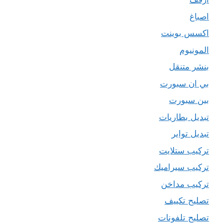
اصباغ
اكسس بوينت
المونيوم
بنشر متنقل
بي ان سبورت
بين سبورت
تبديل بطاريات
تبديل تواير
تركيب ستلايت
تركيب سيراميك
تركيب مداخن
تصليح تكييف
تصليح تلفونات