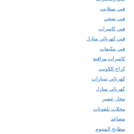
فني ستلايت
فني صحي
فني كاميرات
فني كهربائي منازل
فني مكيفات
كاميرات مراقبة
كراج الكويت
كهربائي سيارات
كهربائي منازل
محل عصير
محلات تلفونات
مصاعد
مطابخ المنيوم