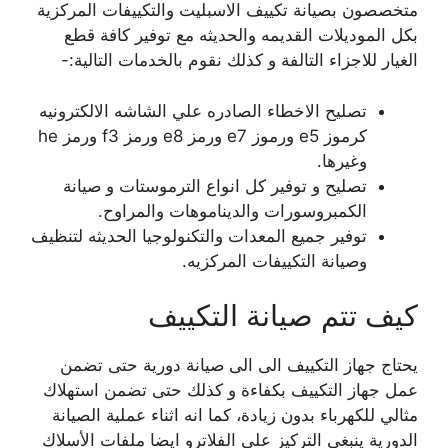
متخصصون بصيانة تكييف الاسبليت والتكييفات المركزية
بكل الموديلات القديمه والحديثه مع توفير كافة قطع
الغيار للاجزاء التالفة و كذلك نقوم بالخدمات التالية:-
تصليح الاخطاء الصادره علي الشاشه الالكترونيه
كرموز e5 ورموز e7 ورمز e8 ورمز f3 ورمز he
وغيرها.
تصليح و توفير كل انواع الترموستات و صيانة
الكمبروسورات والديناموهات والمراوح.
توفير جميع المعدات والتكنولوجيا الحديثه لتنظيف
وصيانة التكييفات المركزيه.
كيف تتم صيانة التكييف
يحتاج جهاز التكييف الى الى صيانة دورية حتى تضمن
عمل جهاز التكييف بكفاءة و كذلك حتى تضمن استهلاك
مثالي للكهرباء بدون زيادة، كما انه اثناء عملية الصيانة
الدورية ينبغي التركيز على الفلاترو ايضا ملفات الأسلاك