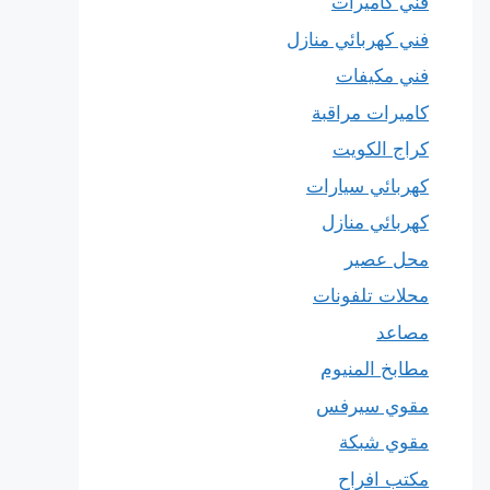
فني كاميرات
فني كهربائي منازل
فني مكيفات
كاميرات مراقبة
كراج الكويت
كهربائي سيارات
كهربائي منازل
محل عصير
محلات تلفونات
مصاعد
مطابخ المنيوم
مقوي سيرفس
مقوي شبكة
مكتب افراح