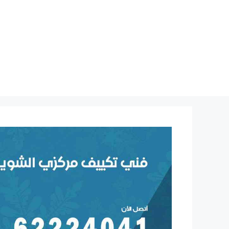
نتقل
لى
لمحتوى