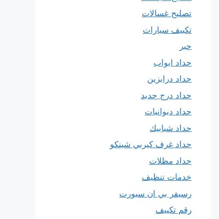
تصليح غسالات
تكييف سيارات
حبر
حداد ابواب
حداد درابزين
حداد درج حديد
حداد ديوانيات
حداد شبابيك
حداد غرف كيربي شينكو
حداد مظلات
خدمات تنظيف
رسيفر بي ان سبورت
رقم تكييف