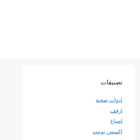
تصنيفات
ادوات صحية
ارفف
اصباغ
اكسس بوينت