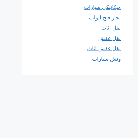
ميكانيكي سيارات
نجار فتح ابواب
نقل اثاث
نقل عفش
نقل عفش اثاث
ونش سيارات