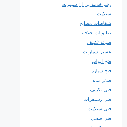
رقم خدمة بي ان سبورت
ستلايت
شفاطات مطابخ
صالونات حلاقة
صيانة تكييف
غسيل سيارات
فتح ابواب
فتح سيارة
فلاتر مياه
فني تكييف
فني رسيفرات
فني ستلايت
فني صحي