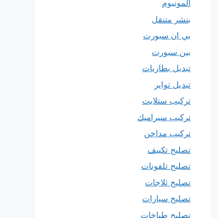
المونيوم
بنشر متنقل
بي ان سبورت
بين سبورت
تبديل بطاريات
تبديل تواير
تركيب ستلايت
تركيب سيراميك
تركيب مداخن
تصليح تكييف
تصليح تلفونات
تصليح ثلاجات
تصليح سيارات
تصليح طباخات