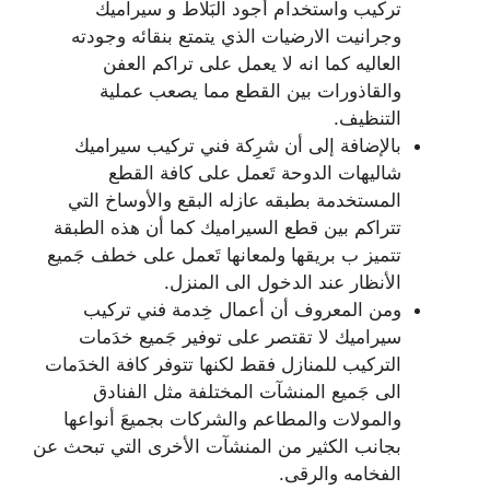
تركيب واستخدام أجود البَلاط و سيراميك
وجرانيت الارضيات الذي يتمتع بنقائه وجودته
العاليه كما انه لا يعمل على تراكم العفن
والقاذورات بين القطع مما يصعب عملية
التنظيف.
بالإضافة إلى أن شرِكة فني تركيب سيراميك
شاليهات الدوحة تَعمل على كافة القطع
المستخدمة بطبقه عازله البقع والأوساخ التي
تتراكم بين قطع السيراميك كما أن هذه الطبقة
تتميز ب بريقها ولمعانها تَعمل على خطف جَميع
الأنظار عند الدخول الى المنزل.
ومن المعروف أن أعمال خِدمة فني تركيب
سيراميك لا تقتصر على توفير جَميع خدَمات
التركيب للمنازل فقط لكنها تتوفر كافة الخدَمات
الى جَميع المنشآت المختلفة مثل الفنادق
والمولات والمطاعم والشركات بجميعَ أنواعها
بجانب الكثير من المنشآت الأخرى التي تبحث عن
الفخامه والرقى.