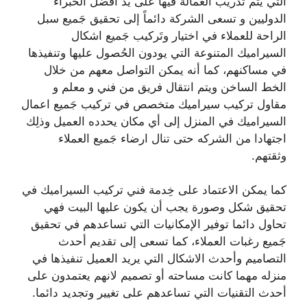
التي يتم تدريب العمالة فيها على يد أفضل الخبراء
الدوليين و تسعى الشركة دائماً إلى تحقيق جَميع سبل
الراحة للعملاء في اختيار وتَركيب جَميع اشكال
السيراميك المتنوعة التي يودون الحُصول عليها وتنفيذها
في مساكنهم، كما أنه يمكن التواصل معهم من خلال
الخط الساخن ويتم انتقال فريق من فني و معلم و
مقاول تركيب سيراميك متخصص في تركيب جَميع اعمال
السيراميك في المنزل إلى أي مكان يحدده العميل وذلِك
اجتهادا من الشركه حتى تنال ارضاء جَميع العملاء
وثقتهم.
كما يمكن الاعتماد على خِدمة فني تركيب السيراميك في
تحقيق شكل وصورة يجب أن يكون عليها البيت فهي
تحاول دائما توفير الإمكانيات التي تساعدهم في تحقيق
جَميع رغبات العملاء، كما تسعى إلى تقديم أحدث
التصاميم وأحدث الاشكال التي يريد العميل تنفيذها في
منزله مهما كانت مساحته أو تصميم لانهم يعتمدون على
أحدث التقنيات التي تساعدهم على تغيير وتجديد دائما.