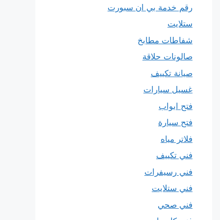
رقم خدمة بي ان سبورت
ستلايت
شفاطات مطابخ
صالونات حلاقة
صيانة تكييف
غسيل سيارات
فتح ابواب
فتح سيارة
فلاتر مياه
فني تكييف
فني رسيفرات
فني ستلايت
فني صحي