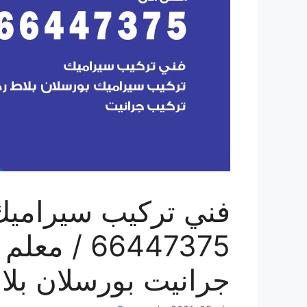
فني تركيب سيراميك 
66447375 /
جرانيت بورسلان بلا