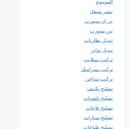
المونيوم
بنشر متنقل
بي ان سبورت
بين سبورت
تبديل بطاريات
تبديل تواير
تركيب ستلايت
تركيب سيراميك
تركيب مداخن
تصليح تكييف
تصليح تلفونات
تصليح ثلاجات
تصليح سيارات
تصليح طباخات