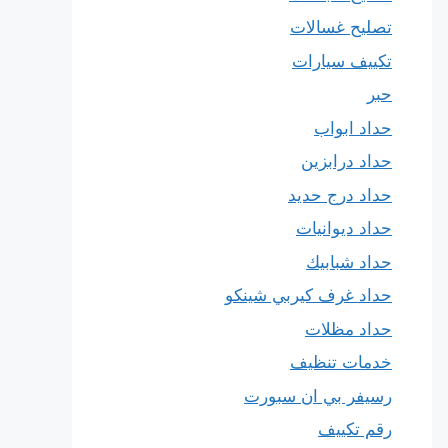
تصليح غسالات
تكييف سيارات
حبر
حداد ابواب
حداد درابزين
حداد درج حديد
حداد ديوانيات
حداد شبابيك
حداد غرف كيربي شينكو
حداد مظلات
خدمات تنظيف
رسيفر بي ان سبورت
رقم تكييف