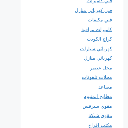
فني كاميرات
فني كهربائي منازل
فني مكيفات
كاميرات مراقبة
كراج الكويت
كهربائي سيارات
كهربائي منازل
محل عصير
محلات تلفونات
مصاعد
مطابخ المنيوم
مقوي سيرفس
مقوي شبكة
مكتب افراح