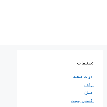
تصنيفات
ادوات صحية
ارفف
اصباغ
اكسس بوينت