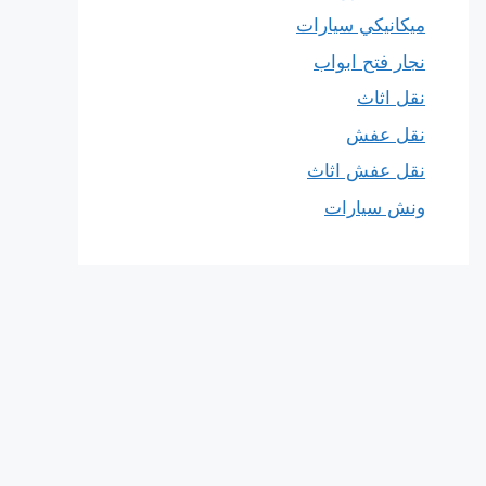
ميكانيكي سيارات
نجار فتح ابواب
نقل اثاث
نقل عفش
نقل عفش اثاث
ونش سيارات