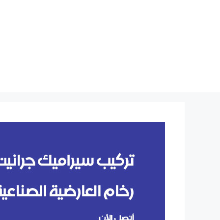
نتقل
لى
لمحتوى