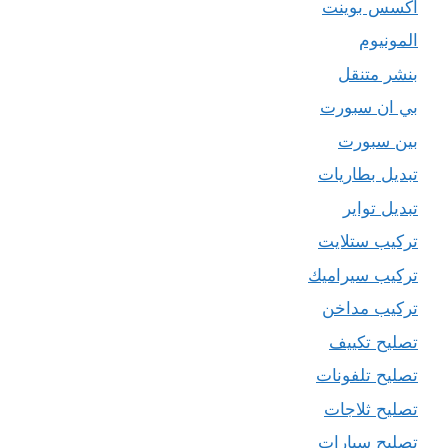
اكسس بوينت
المونيوم
بنشر متنقل
بي ان سبورت
بين سبورت
تبديل بطاريات
تبديل تواير
تركيب ستلايت
تركيب سيراميك
تركيب مداخن
تصليح تكييف
تصليح تلفونات
تصليح ثلاجات
تصليح سيارات