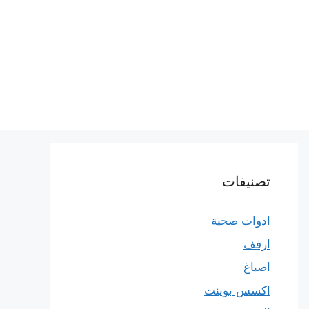
تصنيفات
ادوات صحية
ارفف
اصباغ
اكسس بوينت