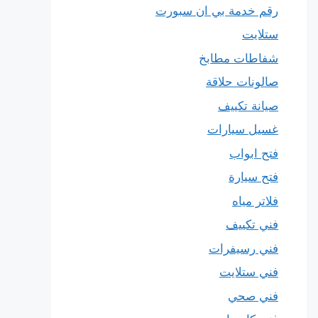
رقم خدمة بي ان سبورت
ستلايت
شفاطات مطابخ
صالونات حلاقة
صيانة تكييف
غسيل سيارات
فتح ابواب
فتح سيارة
فلاتر مياه
فني تكييف
فني رسيفرات
فني ستلايت
فني صحي