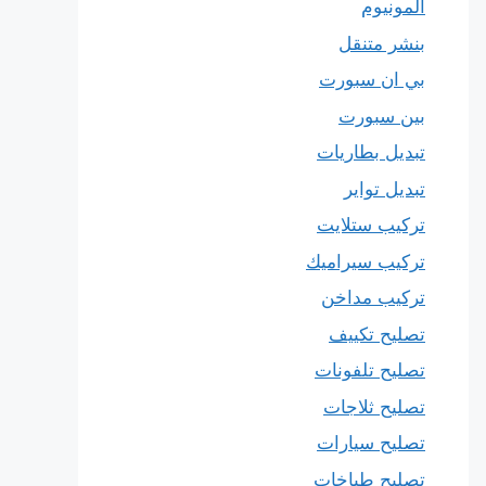
المونيوم
بنشر متنقل
بي ان سبورت
بين سبورت
تبديل بطاريات
تبديل تواير
تركيب ستلايت
تركيب سيراميك
تركيب مداخن
تصليح تكييف
تصليح تلفونات
تصليح ثلاجات
تصليح سيارات
تصليح طباخات