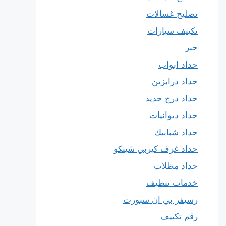
تصليح غسالات
تكييف سيارات
حبر
حداد ابواب
حداد درابزين
حداد درج حديد
حداد ديوانيات
حداد شبابيك
حداد غرف كيربي شينكو
حداد مظلات
خدمات تنظيف
رسيفر بي ان سبورت
رقم تكييف