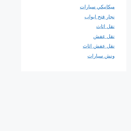
ميكانيكي سيارات
نجار فتح ابواب
نقل اثاث
نقل عفش
نقل عفش اثاث
ونش سيارات