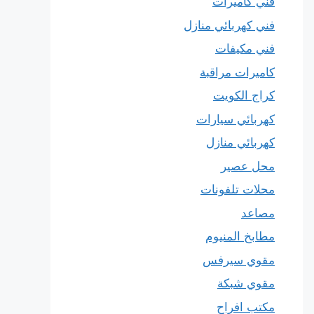
فني كاميرات
فني كهربائي منازل
فني مكيفات
كاميرات مراقبة
كراج الكويت
كهربائي سيارات
كهربائي منازل
محل عصير
محلات تلفونات
مصاعد
مطابخ المنيوم
مقوي سيرفس
مقوي شبكة
مكتب افراح