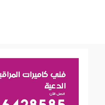
نتقل
لى
لمحتوى