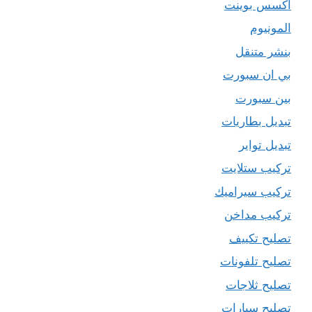
اكسس بوينت
المونيوم
بنشر متنقل
بي ان سبورت
بين سبورت
تبديل بطاريات
تبديل تواير
تركيب ستلايت
تركيب سيراميك
تركيب مداخن
تصليح تكييف
تصليح تلفونات
تصليح ثلاجات
تصليح سيارات