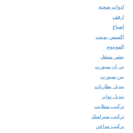
ادوات صحية
ارفف
اصباغ
اكسس بوينت
المونيوم
بنشر متنقل
بي ان سبورت
بين سبورت
تبديل بطاريات
تبديل تواير
تركيب ستلايت
تركيب سيراميك
تركيب مداخن