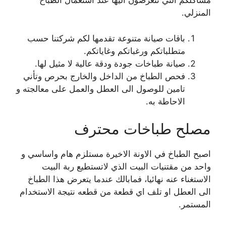
مشاكلكم التي تتعرضون اليها عند استعمال الطباخ
المنزلي.
باقات صيانة متنوعة تقدمها لكم شركتنا حسب
متطلباتكم ورغباتكم وغاياتكم.
صيانة طباخات جودة ودقة عالية لا مثيل لها.
فحص الطباخ من الداخل والخارج بحرص وتأني
تامين للوصول الى العطل والعمل على معالجته و
الاحاطة به.
مصلح طباخات محترف
اصبح الطباخ في الاونة الاخيرة مستلزم هام واساسي و
واحد من مقتنيات البيت الذي لاتستطيع ربة البيت
الاستغناء عنه نهائيا، فمابالك عندما يتعرض هذا الطباخ
الى العطل او تلف اي قطعة من قطعه نتيجة الاستخدام
المستمر.