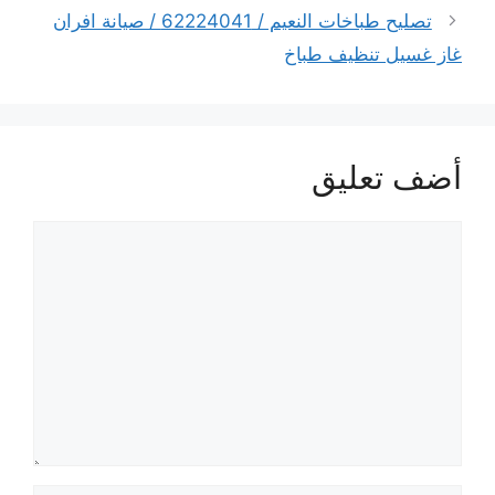
تصليح طباخات النعيم / 62224041 / صيانة افران
غاز غسيل تنظيف طباخ
أضف تعليق
تعليق