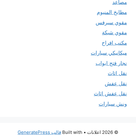
مصاعد
مطابخ المنيوم
مقوي سيرفس
مقوي شبكة
مكتب افراح
ميكانيكي سيارات
نجار فتح ابواب
نقل اثاث
نقل عفش
نقل عفش اثاث
ونش سيارات
© 2026 اعلانات
• Built with
قالب GeneratePress