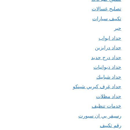
تصليح غسالات
تكييف سيارات
حبر
حداد ابواب
حداد درابزين
حداد درج حديد
حداد ديوانيات
حداد شبابيك
حداد غرف كيربي شينكو
حداد مظلات
خدمات تنظيف
رسيفر بي ان سبورت
رقم تكييف