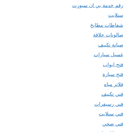
رقم خدمة بي ان سبورت
ستلايت
شفاطات مطابخ
صالونات حلاقة
صيانة تكييف
غسيل سيارات
فتح ابواب
فتح سيارة
فلاتر مياه
فني تكييف
فني رسيفرات
فني ستلايت
فني صحي