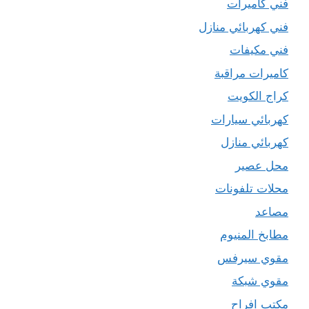
فني كاميرات
فني كهربائي منازل
فني مكيفات
كاميرات مراقبة
كراج الكويت
كهربائي سيارات
كهربائي منازل
محل عصير
محلات تلفونات
مصاعد
مطابخ المنيوم
مقوي سيرفس
مقوي شبكة
مكتب افراح