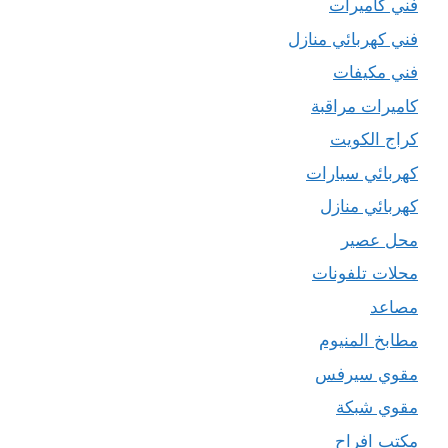
فني كاميرات
فني كهربائي منازل
فني مكيفات
كاميرات مراقبة
كراج الكويت
كهربائي سيارات
كهربائي منازل
محل عصير
محلات تلفونات
مصاعد
مطابخ المنيوم
مقوي سيرفس
مقوي شبكة
مكتب افراح