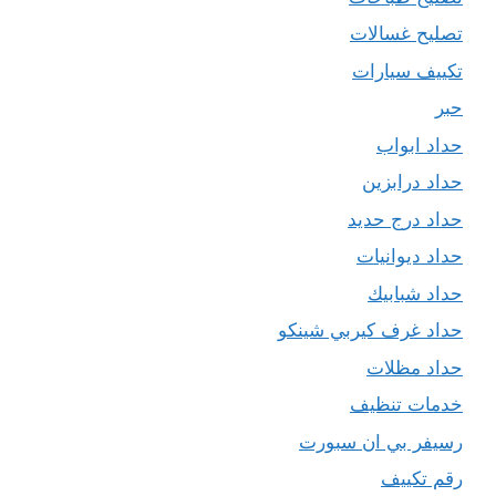
تصليح غسالات
تكييف سيارات
حبر
حداد ابواب
حداد درابزين
حداد درج حديد
حداد ديوانيات
حداد شبابيك
حداد غرف كيربي شينكو
حداد مظلات
خدمات تنظيف
رسيفر بي ان سبورت
رقم تكييف