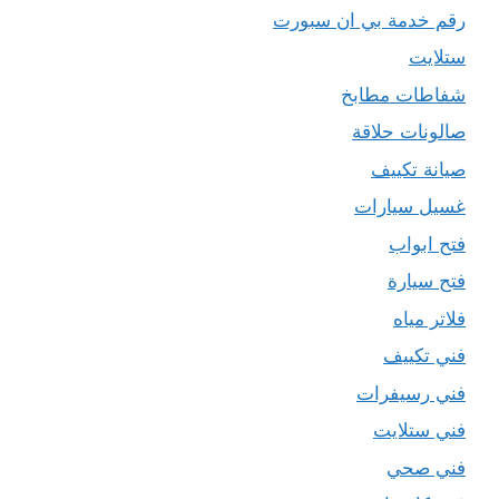
رقم خدمة بي ان سبورت
ستلايت
شفاطات مطابخ
صالونات حلاقة
صيانة تكييف
غسيل سيارات
فتح ابواب
فتح سيارة
فلاتر مياه
فني تكييف
فني رسيفرات
فني ستلايت
فني صحي