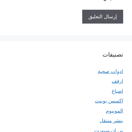
تصنيفات
ادوات صحية
ارفف
اصباغ
اكسس بوينت
المونيوم
بنشر متنقل
بي ان سبورت