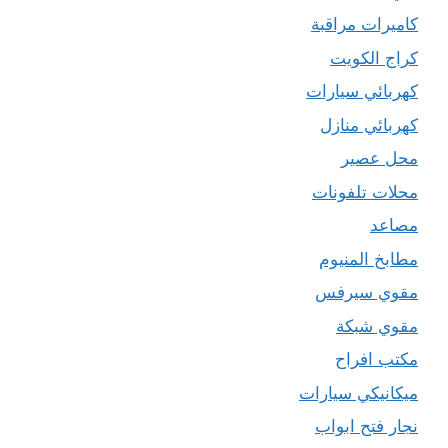
كاميرات مراقبة
كراج الكويت
كهربائي سيارات
كهربائي منازل
محل عصير
محلات تلفونات
مصاعد
مطابخ المنيوم
مقوي سيرفس
مقوي شبكة
مكتب افراح
ميكانيكي سيارات
نجار فتح ابواب