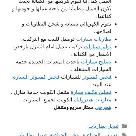
العمل كما أننا نقوم بتركيبها مع الكفالة بحيث
يكون العميل مطمأنا من ناحية عملها و جودتها و
كفائتها.
يقوم الكهربائي بصيانة و شحن البطاريات و
اصلاحها.
بطاريات سيارات
توصيل للبيت مع التركيب.
تواير سيارات
تركيب تبديل امام المنزل بارخص
الاسعار مع الكفالة .
تصليح سيارات
باحدث المعدات الجديدة خدمة
السيارات المتنقلة .
فحص كمبيوتر
للسيارات
فحص كمبيوتر السيارة
عند البيت .
تصليح مكيف سيارة
متنقل الكويت خدمة منازل .
معاونات هيدروليك
الكويت لجميع السيارات .
بنجرجي
ممتاز سريع ومتنقل
التصنيفات
تبديل بطاريات
الوسوم
بنجرجي الضباعية
,
بنشر الضباعية
,
تبديل بطاريات
,