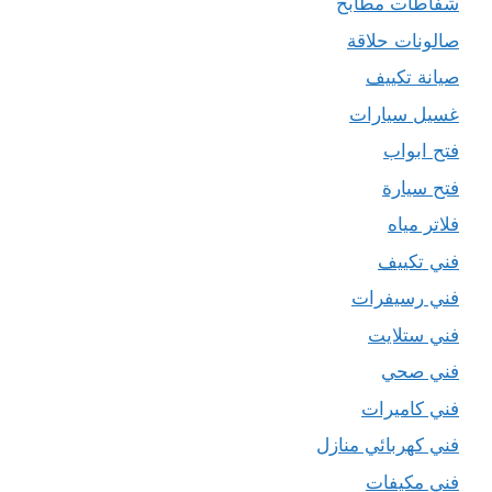
شفاطات مطابخ
صالونات حلاقة
صيانة تكييف
غسيل سيارات
فتح ابواب
فتح سيارة
فلاتر مياه
فني تكييف
فني رسيفرات
فني ستلايت
فني صحي
فني كاميرات
فني كهربائي منازل
فني مكيفات