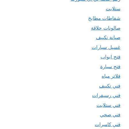
ستلايت
شفاطات مطابخ
صالونات حلاقة
صيانة تكييف
غسيل سيارات
فتح ابواب
فتح سيارة
فلاتر مياه
فني تكييف
فني رسيفرات
فني ستلايت
فني صحي
فني كاميرات