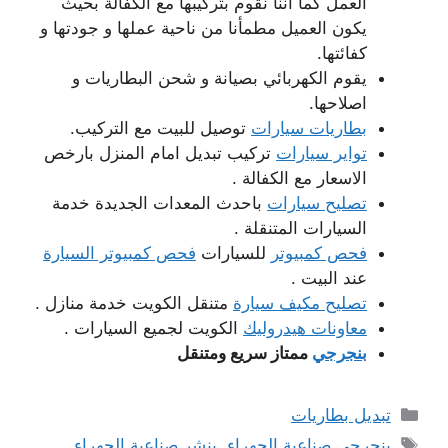
العمل كما أننا نقوم بتركيبها مع الكفالة بحيث
يكون العميل مطمأنا من ناحية عملها و جودتها و
كفائتها.
يقوم الكهربائي بصيانة و شحن البطاريات و
اصلاحها.
بطاريات سيارات
توصيل للبيت مع التركيب.
تواير سيارات
تركيب تبديل امام المنزل بارخص
الاسعار مع الكفالة .
تصليح سيارات
باحدث المعدات الجديدة خدمة
السيارات المتنقلة .
فحص كمبيوتر
للسيارات
فحص كمبيوتر السيارة
عند البيت .
تصليح مكيف سيارة
متنقل الكويت خدمة منازل .
معاونات هيدروليك
الكويت لجميع السيارات .
بنجرجي
ممتاز سريع ومتنقل
التصنيفات
تبديل بطاريات
الوسوم
بنجرجي صناعية الجهراء
,
بنشر صناعية الجهراء
,