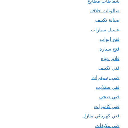
شفاطات مطابخ
صالونات حلاقة
صيانة تكييف
غسيل سيارات
فتح ابواب
فتح سيارة
فلاتر مياه
فني تكييف
فني رسيفرات
فني ستلايت
فني صحي
فني كاميرات
فني كهربائي منازل
فني مكيفات