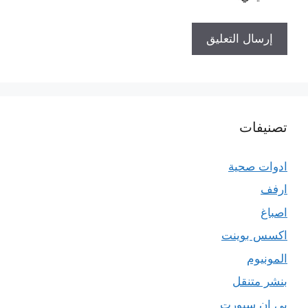
تصنيفات
ادوات صحية
ارفف
اصباغ
اكسس بوينت
المونيوم
بنشر متنقل
بي ان سبورت