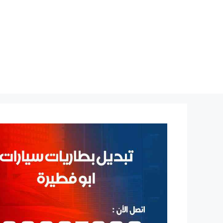
نتقل
لى
لمحتوى