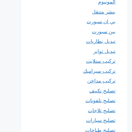
المونيوم
بنشر متنقل
بي ان سبورت
بين سبورت
تبديل بطاريات
تبديل تواير
تركيب ستلايت
تركيب سيراميك
تركيب مداخن
تصليح تكييف
تصليح تلفونات
تصليح ثلاجات
تصليح سيارات
تصليح طباخات