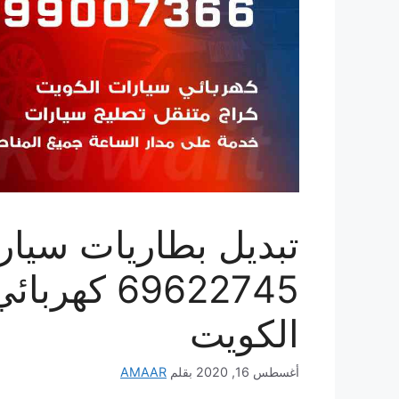
تبديل بطاريات سيار
69622745 ك
الكويت
أغسطس 16, 2020
بقلم
AMAAR