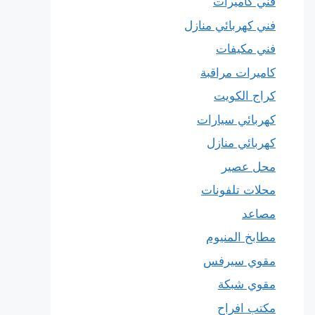
فني كاميرات
فني كهربائي منازل
فني مكيفات
كاميرات مراقبة
كراج الكويت
كهربائي سيارات
كهربائي منازل
محل عصير
محلات تلفونات
مصاعد
مطابخ المنيوم
مقوي سيرفس
مقوي شبكة
مكتب افراح