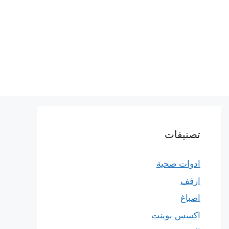
تصنيفات
ادوات صحية
ارفف
اصباغ
اكسس بوينت