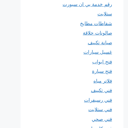
رقم خدمة بي ان سبورت
ستلايت
شفاطات مطابخ
صالونات حلاقة
صيانة تكييف
غسيل سيارات
فتح ابواب
فتح سيارة
فلاتر مياه
فني تكييف
فني رسيفرات
فني ستلايت
فني صحي