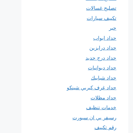
تصليح غسالات
تكييف سيارات
حبر
حداد ابواب
حداد درابزين
حداد درج حديد
حداد ديوانيات
حداد شبابيك
حداد غرف كيربي شينكو
حداد مظلات
خدمات تنظيف
رسيفر بي ان سبورت
رقم تكييف