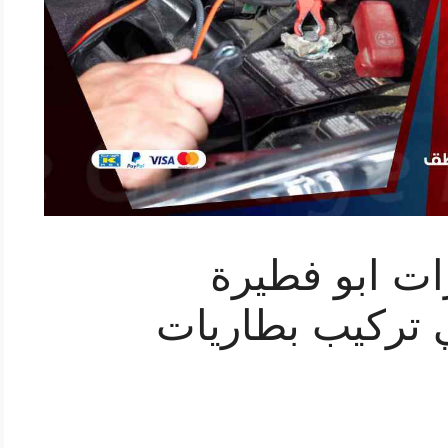
ات ابو فطيرة
هربائي تركيب بطاريات