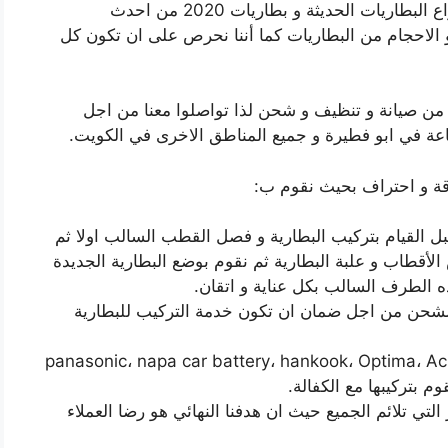
مناطق الكويت حيث نعمل على تأمين مختلف انواع البطاريات الحديثة و بطاريات 2020 من احدث
و الاحجام من البطاريات كما أننا نحرص على ان تكون كل
 من صيانة و تنظيف و شحن لذا تواصلوا معنا من اجل
قة و احتراف بحيث نقوم ب:
ل القيام بتركيب البطارية و فصل القطب السالب اولا ثم
أقطاب و علبة البطارية ثم نقوم بوضع البطارية الجديدة
 الطرف السالب بكل عناية و اتقان.
شحن من اجل ضمان ان تكون خدمة التركيب للبطارية
نقوم بتركيب كل انواع البطاريات، باقدار، panasonic، napa car battery، hankook، Optima، Ac
ي تلائم الجميع حيث ان هدفنا النهائي هو رضا العملاء