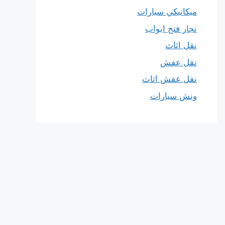
ميكانيكي سيارات
نجار فتح ابواب
نقل اثاث
نقل عفش
نقل عفش اثاث
ونش سيارات