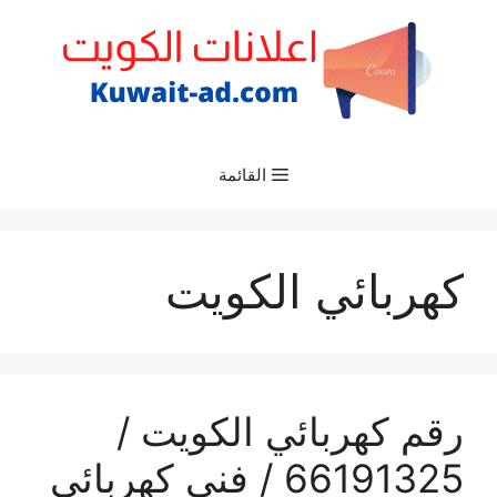
نتقل
لى
لمحتوى
القائمة
كهربائي الكويت
رقم كهربائي الكويت /
66191325‬ / فني كهربائي