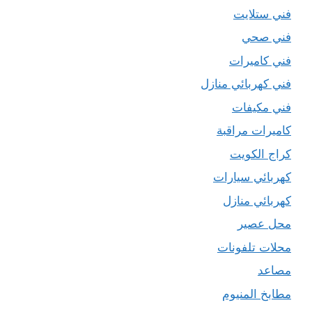
فني ستلايت
فني صحي
فني كاميرات
فني كهربائي منازل
فني مكيفات
كاميرات مراقبة
كراج الكويت
كهربائي سيارات
كهربائي منازل
محل عصير
محلات تلفونات
مصاعد
مطابخ المنيوم