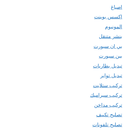
اصباغ
اكسس بوينت
المونيوم
بنشر متنقل
بي ان سبورت
بين سبورت
تبديل بطاريات
تبديل تواير
تركيب ستلايت
تركيب سيراميك
تركيب مداخن
تصليح تكييف
تصليح تلفونات