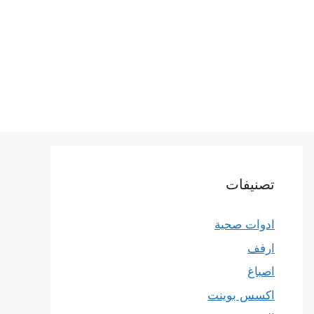
تصنيفات
ادوات صحية
ارفف
اصباغ
اكسس بوينت