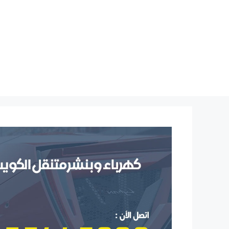
نتقل
لى
لمحتوى