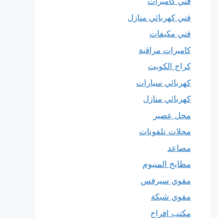
فني كاميرات
فني كهربائي منازل
فني مكيفات
كاميرات مراقبة
كراج الكويت
كهربائي سيارات
كهربائي منازل
محل عصير
محلات تلفونات
مصاعد
مطابخ المنيوم
مقوي سيرفس
مقوي شبكة
مكتب افراح