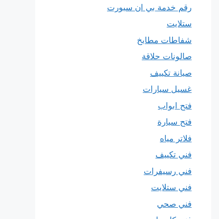
رقم خدمة بي ان سبورت
ستلايت
شفاطات مطابخ
صالونات حلاقة
صيانة تكييف
غسيل سيارات
فتح ابواب
فتح سيارة
فلاتر مياه
فني تكييف
فني رسيفرات
فني ستلايت
فني صحي