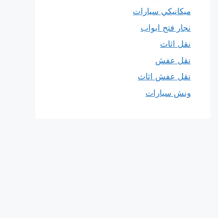
ميكانيكي سيارات
نجار فتح ابواب
نقل اثاث
نقل عفش
نقل عفش اثاث
ونش سيارات