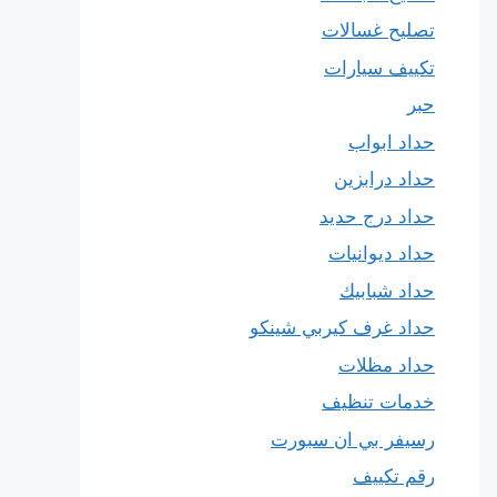
تصليح غسالات
تكييف سيارات
حبر
حداد ابواب
حداد درابزين
حداد درج حديد
حداد ديوانيات
حداد شبابيك
حداد غرف كيربي شينكو
حداد مظلات
خدمات تنظيف
رسيفر بي ان سبورت
رقم تكييف