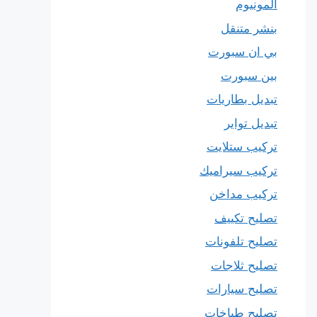
المونيوم
بنشر متنقل
بي ان سبورت
بين سبورت
تبديل بطاريات
تبديل تواير
تركيب ستلايت
تركيب سيراميك
تركيب مداخن
تصليح تكييف
تصليح تلفونات
تصليح ثلاجات
تصليح سيارات
تصليح طباخات