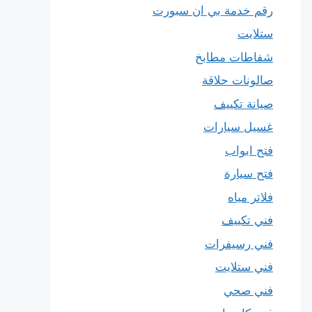
رقم خدمة بي ان سبورت
ستلايت
شفاطات مطابخ
صالونات حلاقة
صيانة تكييف
غسيل سيارات
فتح ابواب
فتح سيارة
فلاتر مياه
فني تكييف
فني رسيفرات
فني ستلايت
فني صحي