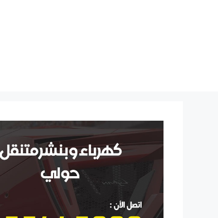
نتقل
لى
لمحتوى