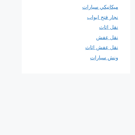
ميكانيكي سيارات
نجار فتح ابواب
نقل اثاث
نقل عفش
نقل عفش اثاث
ونش سيارات