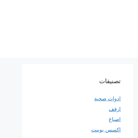
تصنيفات
ادوات صحية
ارفف
اصباغ
اكسس بوينت