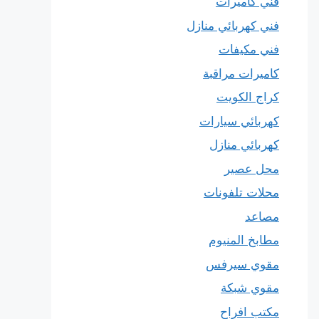
فني كاميرات
فني كهربائي منازل
فني مكيفات
كاميرات مراقبة
كراج الكويت
كهربائي سيارات
كهربائي منازل
محل عصير
محلات تلفونات
مصاعد
مطابخ المنيوم
مقوي سيرفس
مقوي شبكة
مكتب افراح