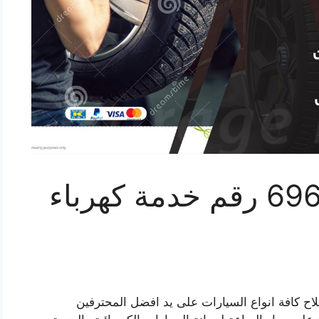
بنشر حولي 69622745 رقم خدمة كهرباء
ح كافة انواع السيارات على يد افضل المحترفين