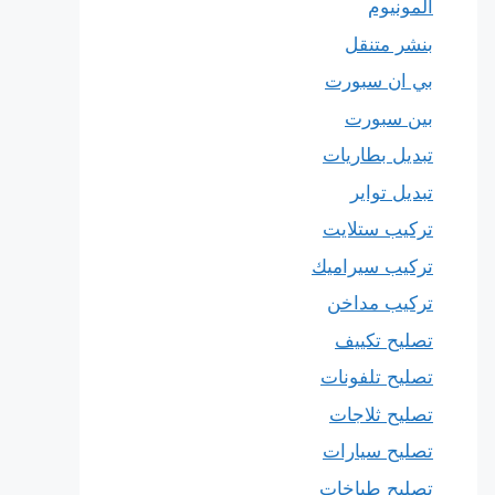
المونيوم
بنشر متنقل
بي ان سبورت
بين سبورت
تبديل بطاريات
تبديل تواير
تركيب ستلايت
تركيب سيراميك
تركيب مداخن
تصليح تكييف
تصليح تلفونات
تصليح ثلاجات
تصليح سيارات
تصليح طباخات