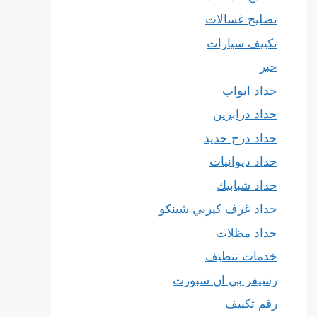
تصليح غسالات
تكييف سيارات
حبر
حداد ابواب
حداد درابزين
حداد درج حديد
حداد ديوانيات
حداد شبابيك
حداد غرف كيربي شينكو
حداد مظلات
خدمات تنظيف
رسيفر بي ان سبورت
رقم تكييف