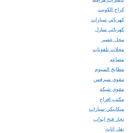
كراج الكويت
كهربائي سيارات
كهربائي منازل
محل عصير
محلات تلفونات
مصاعد
مطابخ المنيوم
مقوي سيرفس
مقوي شبكة
مكتب افراح
ميكانيكي سيارات
نجار فتح ابواب
نقل اثاث