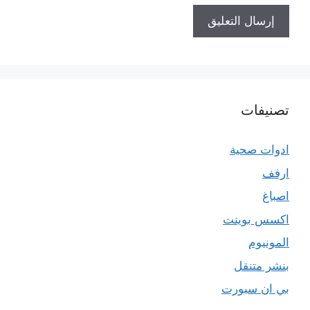
تصنيفات
ادوات صحية
ارفف
اصباغ
اكسس بوينت
المونيوم
بنشر متنقل
بي ان سبورت