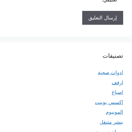
تصنيفات
ادوات صحية
ارفف
اصباغ
اكسس بوينت
المونيوم
بنشر متنقل
بي ان سبورت