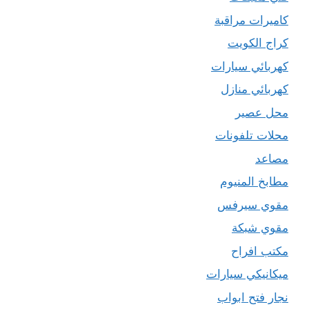
كاميرات مراقبة
كراج الكويت
كهربائي سيارات
كهربائي منازل
محل عصير
محلات تلفونات
مصاعد
مطابخ المنيوم
مقوي سيرفس
مقوي شبكة
مكتب افراح
ميكانيكي سيارات
نجار فتح ابواب