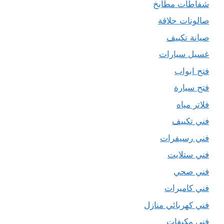
شفاطات مطابخ
صالونات حلاقة
صيانة تكييف
غسيل سيارات
فتح ابواب
فتح سيارة
فلاتر مياه
فني تكييف
فني رسيفرات
فني ستلايت
فني صحي
فني كاميرات
فني كهربائي منازل
فني مكيفات