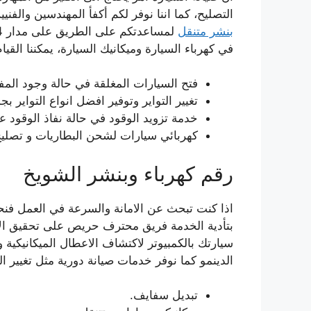
التصليح، كما اننا نوفر لكم أكفأ المهندسين والف
بنشر متنقل
في كهرباء السيارة وميكانيك السيارة، يمكننا القيام
فتح السيارات المغلقة في حالة وجود المفت
تغيير التواير وتوفير افضل انواع التواير ب
خدمة تزويد الوقود في حالة نفاذ الوقود 
كهربائي سيارات لشحن البطاريات و تصليح 
رقم كهرباء وبنشر الشويخ
اذا كنت تبحث عن الامانة والسرعة في العمل فن
بتأدية الخدمة فريق محترف حريص على تحقيق الا
سيارتك بالكمبيوتر لاكتشاف الاعطال الميكانيكية 
الدينمو كما نوفر خدمات صيانة دورية مثل تغيير الز
تبديل سفايف.