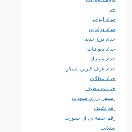
حبر
حداد ابواب
حداد درابزين
حداد درج حديد
حداد ديوانيات
حداد شبابيك
حداد غرف كيربي شينكو
حداد مظلات
خدمات تنظيف
رسيفر بي ان سبورت
رقم تكييف
رقم خدمة بي ان سبورت
ستلايت