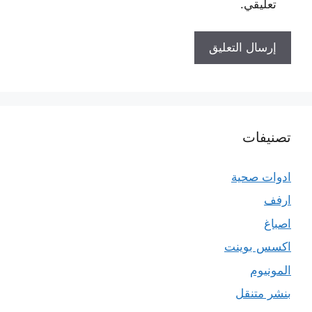
تعليقي.
تصنيفات
ادوات صحية
ارفف
اصباغ
اكسس بوينت
المونيوم
بنشر متنقل