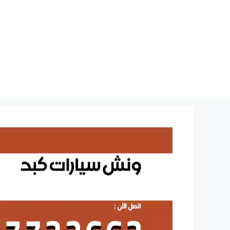
نتقل
لى
لمحتوى