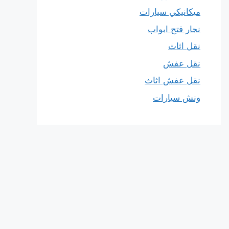
ميكانيكي سيارات
نجار فتح ابواب
نقل اثاث
نقل عفش
نقل عفش اثاث
ونش سيارات