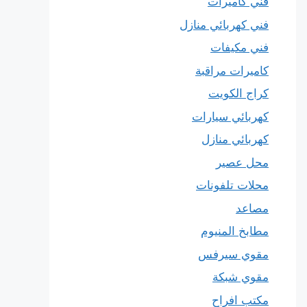
فني كاميرات
فني كهربائي منازل
فني مكيفات
كاميرات مراقبة
كراج الكويت
كهربائي سيارات
كهربائي منازل
محل عصير
محلات تلفونات
مصاعد
مطابخ المنيوم
مقوي سيرفس
مقوي شبكة
مكتب افراح