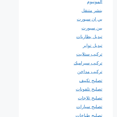
المونيوم
بنشر متنقل
بي ان سبورت
بين سبورت
تبديل بطاريات
تبديل تواير
تركيب ستلايت
تركيب سيراميك
تركيب مداخن
تصليح تكييف
تصليح تلفونات
تصليح ثلاجات
تصليح سيارات
تصليح طباخات