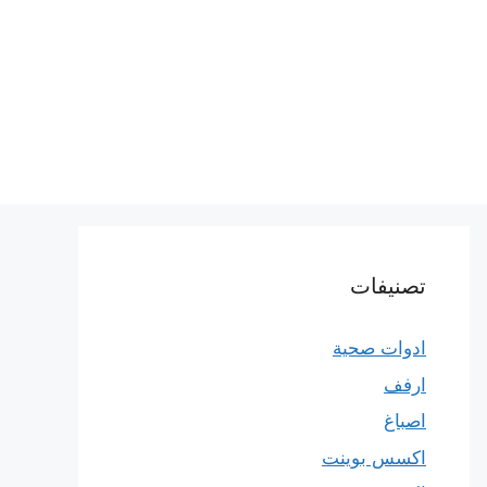
تصنيفات
ادوات صحية
ارفف
اصباغ
اكسس بوينت