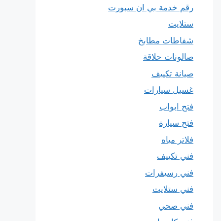
رقم خدمة بي ان سبورت
ستلايت
شفاطات مطابخ
صالونات حلاقة
صيانة تكييف
غسيل سيارات
فتح ابواب
فتح سيارة
فلاتر مياه
فني تكييف
فني رسيفرات
فني ستلايت
فني صحي