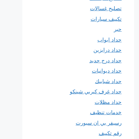
تصليح غسالات
تكييف سيارات
حبر
حداد ابواب
حداد درابزين
حداد درج حديد
حداد ديوانيات
حداد شبابيك
حداد غرف كيربي شينكو
حداد مظلات
خدمات تنظيف
رسيفر بي ان سبورت
رقم تكييف