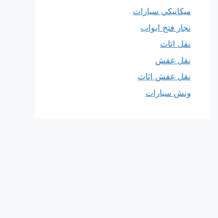
ميكانيكي سيارات
نجار فتح ابواب
نقل اثاث
نقل عفش
نقل عفش اثاث
ونش سيارات