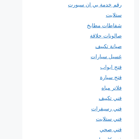
رقم خدمة بي ان سبورت
ستلايت
شفاطات مطابخ
صالونات حلاقة
صيانة تكييف
غسيل سيارات
فتح ابواب
فتح سيارة
فلاتر مياه
فني تكييف
فني رسيفرات
فني ستلايت
فني صحي