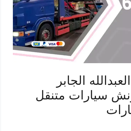
بدالله الجابر
كرين ونش سيارات متنقل
رات