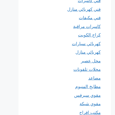
فني كاميرات
فني كهربائي منازل
فني مكيفات
كاميرات مراقبة
كراج الكويت
كهربائي سيارات
كهربائي منازل
محل عصير
محلات تلفونات
مصاعد
مطابخ المنيوم
مقوي سيرفس
مقوي شبكة
مكتب افراح