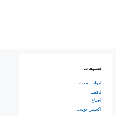
تصنيفات
ادوات صحية
ارفف
اصباغ
اكسس بوينت