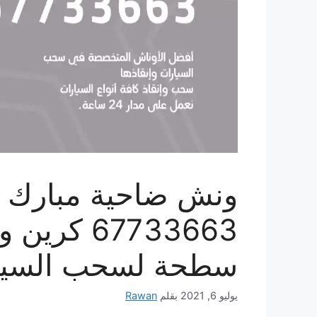
ونش ضاحية مبارك الع
67733663 
سطحة لسحب السيا
يوليو 6, 2021
بقلم
Rawan