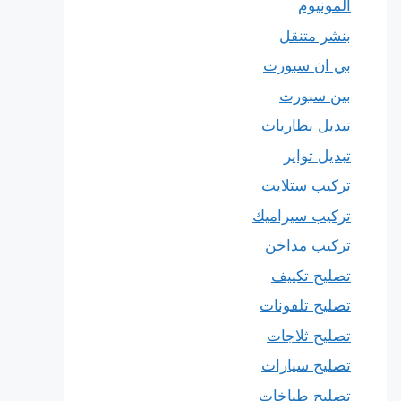
المونيوم
بنشر متنقل
بي ان سبورت
بين سبورت
تبديل بطاريات
تبديل تواير
تركيب ستلايت
تركيب سيراميك
تركيب مداخن
تصليح تكييف
تصليح تلفونات
تصليح ثلاجات
تصليح سيارات
تصليح طباخات