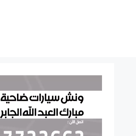
نتقل
لى
لمحتوى