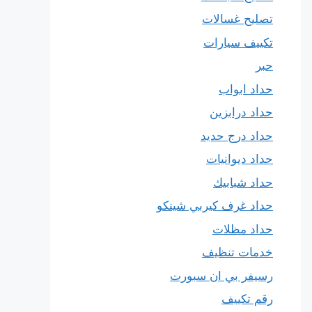
تصليح غسالات
تكييف سيارات
حبر
حداد ابواب
حداد درابزين
حداد درج حديد
حداد ديوانيات
حداد شبابيك
حداد غرف كيربي شينكو
حداد مظلات
خدمات تنظيف
رسيفر بي ان سبورت
رقم تكييف