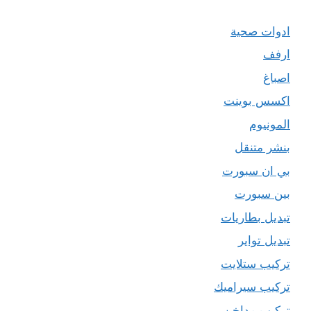
ادوات صحية
ارفف
اصباغ
اكسس بوينت
المونيوم
بنشر متنقل
بي ان سبورت
بين سبورت
تبديل بطاريات
تبديل تواير
تركيب ستلايت
تركيب سيراميك
تركيب مداخن