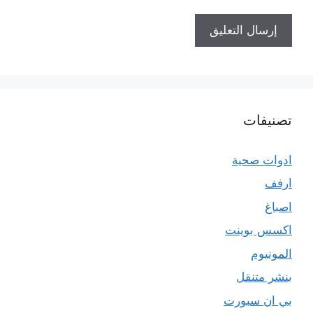
تصنيفات
ادوات صحية
ارفف
اصباغ
اكسس بوينت
المونيوم
بنشر متنقل
بي ان سبورت