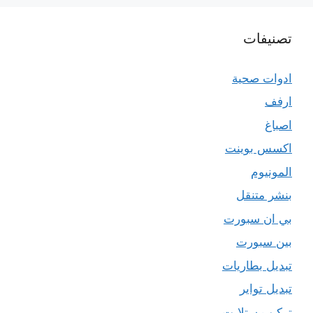
تصنيفات
ادوات صحية
ارفف
اصباغ
اكسس بوينت
المونيوم
بنشر متنقل
بي ان سبورت
بين سبورت
تبديل بطاريات
تبديل تواير
تركيب ستلايت