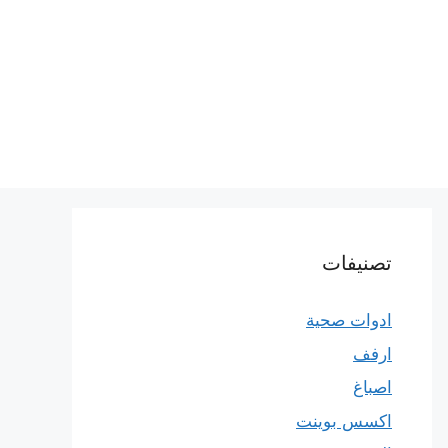
تصنيفات
ادوات صحية
ارفف
اصباغ
اكسس بوينت