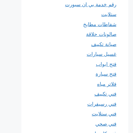
رقم خدمة بي ان سبورت
ستلايت
شفاطات مطابخ
صالونات حلاقة
صيانة تكييف
غسيل سيارات
فتح ابواب
فتح سيارة
فلاتر مياه
فني تكييف
فني رسيفرات
فني ستلايت
فني صحي