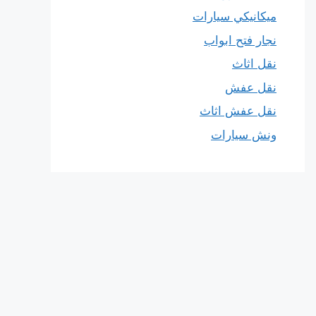
ميكانيكي سيارات
نجار فتح ابواب
نقل اثاث
نقل عفش
نقل عفش اثاث
ونش سيارات