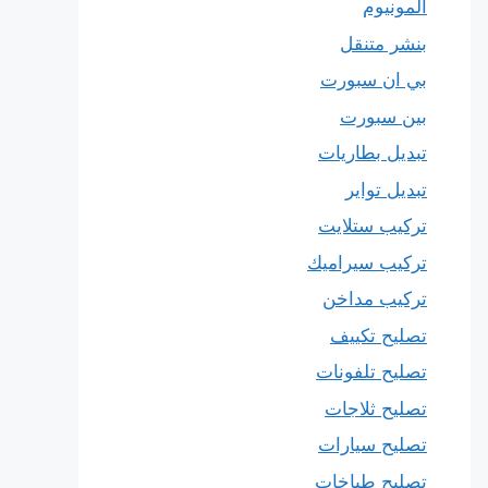
المونيوم
بنشر متنقل
بي ان سبورت
بين سبورت
تبديل بطاريات
تبديل تواير
تركيب ستلايت
تركيب سيراميك
تركيب مداخن
تصليح تكييف
تصليح تلفونات
تصليح ثلاجات
تصليح سيارات
تصليح طباخات