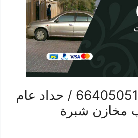
هاتف حداد الهجن / 66405051 / حداد عام
ب مخازن شبرة