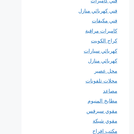
فني كاميرات
فني كهربائي منازل
فني مكيفات
كاميرات مراقبة
كراج الكويت
كهربائي سيارات
كهربائي منازل
محل عصير
محلات تلفونات
مصاعد
مطابخ المنيوم
مقوي سيرفس
مقوي شبكة
مكتب افراح