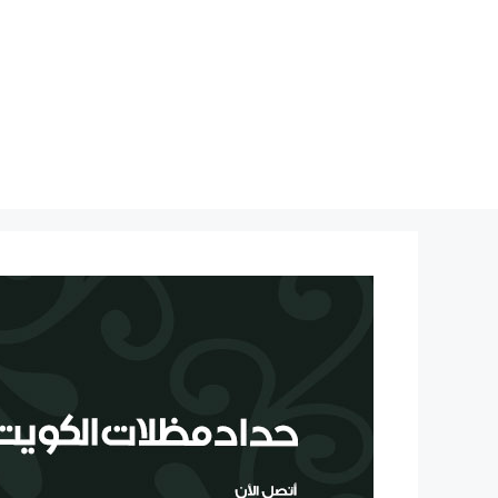
نتقل
لى
لمحتوى