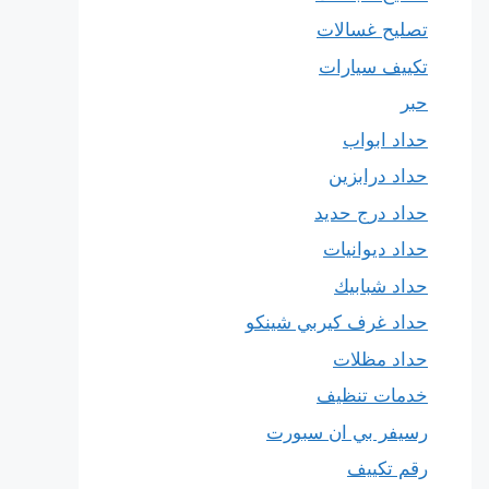
تصليح غسالات
تكييف سيارات
حبر
حداد ابواب
حداد درابزين
حداد درج حديد
حداد ديوانيات
حداد شبابيك
حداد غرف كيربي شينكو
حداد مظلات
خدمات تنظيف
رسيفر بي ان سبورت
رقم تكييف