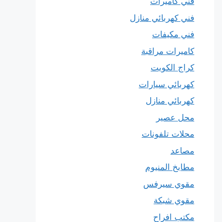
فني كاميرات
فني كهربائي منازل
فني مكيفات
كاميرات مراقبة
كراج الكويت
كهربائي سيارات
كهربائي منازل
محل عصير
محلات تلفونات
مصاعد
مطابخ المنيوم
مقوي سيرفس
مقوي شبكة
مكتب افراح