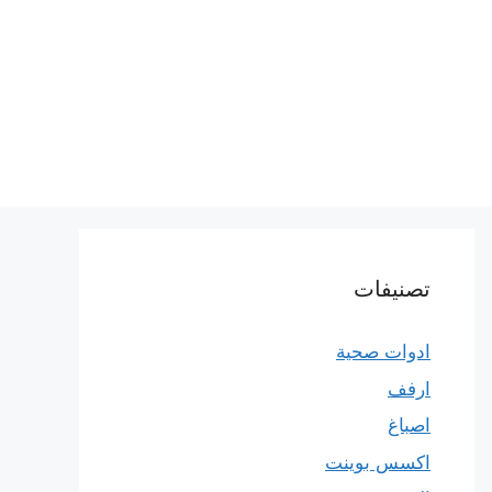
تصنيفات
ادوات صحية
ارفف
اصباغ
اكسس بوينت