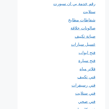
رقم خدمة بي ان سبورت
ستلايت
شفاطات مطابخ
صالونات حلاقة
صيانة تكييف
غسيل سيارات
فتح ابواب
فتح سيارة
فلاتر مياه
فني تكييف
فني رسيفرات
فني ستلايت
فني صحي