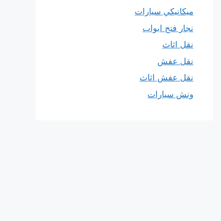
ميكانيكي سيارات
نجار فتح ابواب
نقل اثاث
نقل عفش
نقل عفش اثاث
ونش سيارات