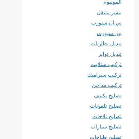
المونيوم
بنشر متنقل
بي ان سبورت
بين سبورت
تبديل بطاريات
تبديل تواير
تركيب ستلايت
تركيب سيراميك
تركيب مداخن
تصليح تكييف
تصليح تلفونات
تصليح ثلاجات
تصليح سيارات
تصليح طباخات