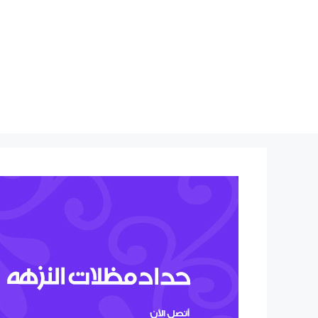
نتقل
لى
لمحتوى