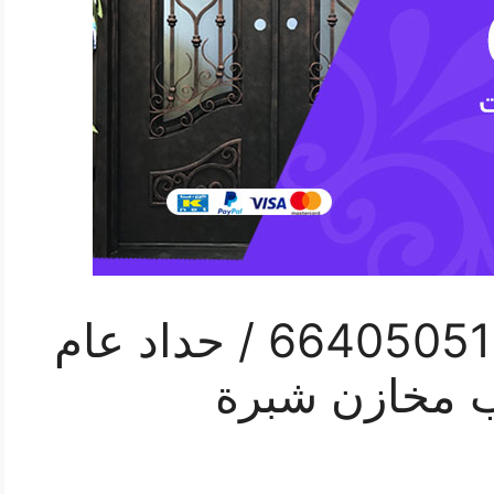
هاتف حداد النزهة / 66405051 / حداد عام
ب مخازن شبرة