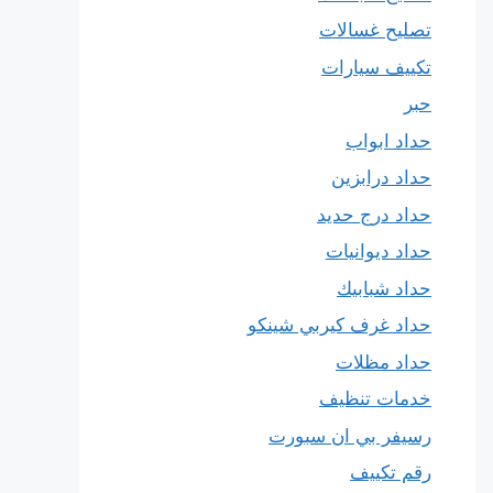
تصليح غسالات
تكييف سيارات
حبر
حداد ابواب
حداد درابزين
حداد درج حديد
حداد ديوانيات
حداد شبابيك
حداد غرف كيربي شينكو
حداد مظلات
خدمات تنظيف
رسيفر بي ان سبورت
رقم تكييف