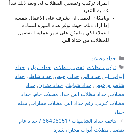
المراد تركيب وتفصيل المظلات له، وبعد ذلك تبدأ
عملية التنفيذ.
وبامكان العميل ان يشرف على الاعمال بنفسه
إذا اراد ذلك، حيث نوفر هذه الميزه للساده
العملاء لكي يطمئن على سير عملية التفصيل
للمظلات من
حداد البر
.
التصنيفات
حداد مظلات
الوسوم
تركيب مظلات
,
تفصيل مظلات
,
حداد أبواب
,
حداد
أبواب البر
,
حداد البر
,
حداد رخيص
,
حداد شاطر
,
حداد
شاطر ورخيص
,
حداد شبابيك
,
حداد مخازن
,
حداد
مظلات
,
حداد مظلات البر
,
حداد مظلات خام
,
حداد
مظلات كيربي
,
رقم حداد البر
,
مظلات سيارات
,
معلم
حداد
هاتف حداد الشاليهات / 66405051 / حداد عام
تفصيل مظلات أبواب مخازن شبرة