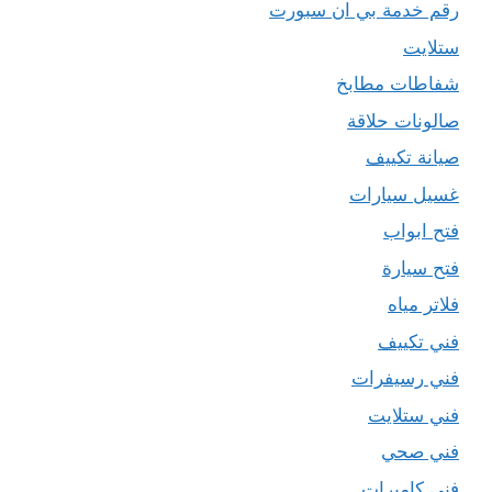
رقم خدمة بي ان سبورت
ستلايت
شفاطات مطابخ
صالونات حلاقة
صيانة تكييف
غسيل سيارات
فتح ابواب
فتح سيارة
فلاتر مياه
فني تكييف
فني رسيفرات
فني ستلايت
فني صحي
فني كاميرات