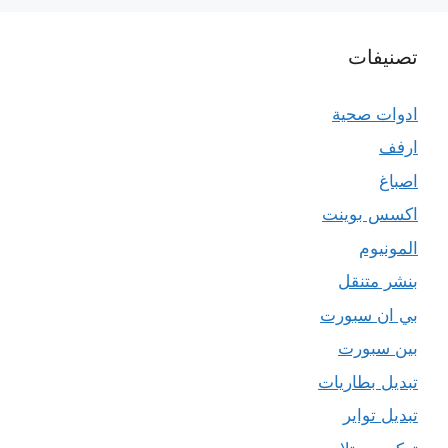
تصنيفات
ادوات صحية
ارفف
اصباغ
اكسس بوينت
المونيوم
بنشر متنقل
بي ان سبورت
بين سبورت
تبديل بطاريات
تبديل تواير